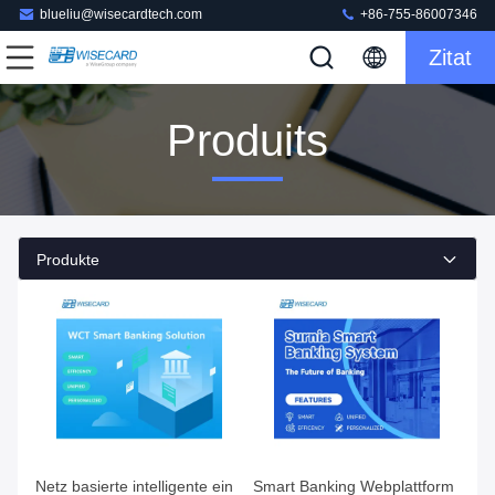
blueliu@wisecardtech.com
+86-755-86007346
Zitat
Produits
Produkte
Netz basierte intelligente ein
Smart Banking Webplattform