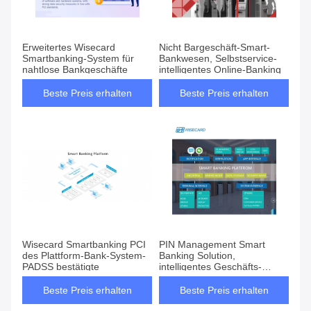
Erweitertes Wisecard
Nicht Bargeschäft-Smart-
Smartbanking-System für
Bankwesen, Selbstservice-
nahtlose Bankgeschäfte
intelligentes Online-Banking
Beste Preis erhalten
Beste Preis erhalten
Wisecard Smartbanking PCI
PIN Management Smart
des Plattform-Bank-System-
Banking Solution,
PADSS bestätigte
intelligentes Geschäfts-
Bankwesen für Aussagen-
Drucken
Beste Preis erhalten
Beste Preis erhalten