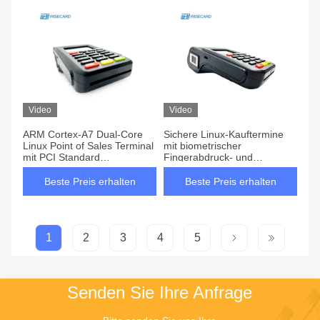
Video
Video
ARM Cortex-A7 Dual-Core
Sichere Linux-Kauftermine
Linux Point of Sales Terminal
mit biometrischer
mit PCI Standard
Fingerabdruck- und
verschlüsselter Tastatur
Kameraüberprüfung
Beste Preis erhalten
Beste Preis erhalten
1
2
3
4
5
Senden Sie Ihre Anfrage