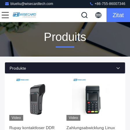
blueliu@wisecardtech.com
+86-755-86007346
Zitat
Produits
Produkte
Video
Video
Rupay kontaktloser DDR
Zahlungsabwicklung Linux