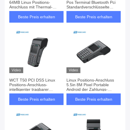
64MB Linux Positions-
Pos Terminal Bluetooth Pci
Anschluss mit Thermal-
Standardverschlüsselte
Drucker
Tastatur
Beste Preis erhalten
Beste Preis erhalten
Video
Video
WCT T50 PCI DSS Linux
Linux Positions-Anschluss
Positions-Anschluss-
5.5in 8M Pixel Portable
intelligenter tragbarer
Android der Zahlungs-
Handdrucker
5800mAh bewegliche
Position
Beste Preis erhalten
Beste Preis erhalten