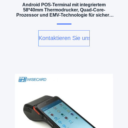
Android POS-Terminal mit integriertem
58*40mm Thermodrucker, Quad-Core-
Prozessor und EMV-Technologie für sichere
Zahlungen
Kontaktieren Sie uns jetzt
v