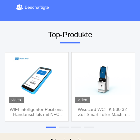
Beschäftigte
Top-Produkte
video
video
WIFI-intelligenter Positions-
Wisecard WCT K-530 32-
Handanschluß mit NFC-
Zoll Smart Teller Machine
Leser Loyalty Program
mit Intel i5 Prozessor und
System
8GB Arbeitsspeicher für
sofortige Kartenausstellung
und Kontodienste