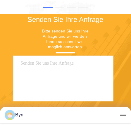
einschränktGleichzeitig
des Zugangs zu einem
haben KMU begrenzte
validierten und
Betriebskosten und können
nachgewiesenen
Senden Sie Ihre Anfrage
nicht mehrere Geräte
Personifizierungsprozeß für
erwerben, um
ihre biometrischen
Bitte senden Sie uns Ihre 
unterschiedliche
Zahlungskarten, die durch
Anfrage und wir werden 
Zahlungsbedürfnisse zu
Zwipe-Technologie
Ihnen so schnell wie 
decken.die Nachfrage nach
angetrieben werden.
möglich antworten.
"One-Stop-Full-Feature"-
Sprechend über die
Sammelanlagen besonders
Partnerschaft André
drängend machen. Multi-
Løvestam, sagt CEO von
Payment-Anpassungsdesign
Zwipe, dass „wir aufgeregt
eines voll funktionsfähigen
werden, um uns mit
intelligenten Finanz-POS Als
Wisecard, während wir,
Antwort auf die
fortfahren unser Ökosystem
Zahlungsschmerzen der
und unsere Kapazität zu
KMU in Kamerun ist ein voll
erweitern, die umfassendsten
funktionsfähiger intelligenter
und unwiderstehlichsten
Finanz-POS zur zentralen
Angebote innerhalb der
Senden
Byn
Lösung geworden, um sich
biometrischen Zahlungen zu
ihren Bedürfnissen
den Chipkarteherstellern und
anzupassen.Diese Produkte
-ausstellern zur Verfügung zu