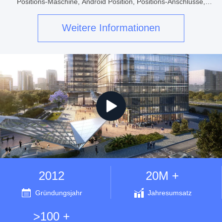
Positions-Maschine, Android Position, Positions-Anschlüsse,
intelligentes Bankwesen, intelligente Erzählermaschine, Kiosk,
Automat, biometrische Position, ...
Weitere Informationen
2012
20M +
Gründungsjahr
Jahresumsatz
>100 +