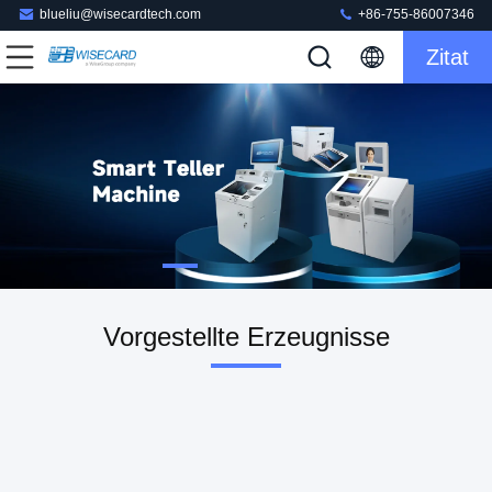
blueliu@wisecardtech.com
+86-755-86007346
Zitat
Vorgestellte Erzeugnisse