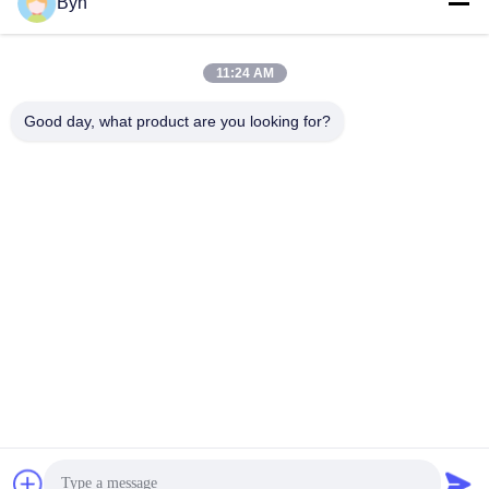
Senden
Byn
11:24 AM
Good day, what product are you looking for?
Wisecard Technology Co., Ltd.
blueliu@wisecardtech.com
+86-755-86007346
B1303, Chuangyi-Technologi
e-Gebäude, Gaoxin C. 1. All
ee, Nanshan, Shenzhen, Gu
angdong, 518057, China
China gut Qualität Lösungen für Smartcards Lieferant. Urheberrecht © 2026
Wisecard Technology Co., Ltd. . Alle Rechte vorbehalten.