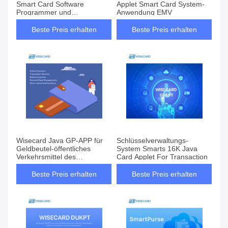
Smart Card Software
Applet Smart Card System-
Programmer und
Anwendung EMV
kontaktloses
Beste Preis erhalten
Beste Preis erhalten
Wisecard Java GP-APP für
Schlüsselverwaltungs-
Geldbeutel-öffentliches
System Smarts 16K Java
Verkehrsmittel des
Card Applet For Transaction
Eigenmarken-Karten-
System-Smart
Beste Preis erhalten
Beste Preis erhalten