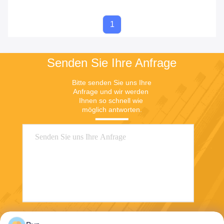
1
Senden Sie Ihre Anfrage
Bitte senden Sie uns Ihre 
Anfrage und wir werden 
Ihnen so schnell wie 
möglich antworten.