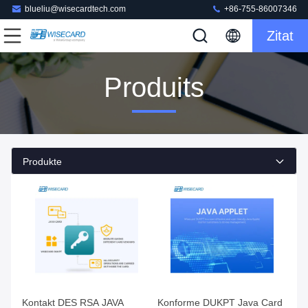
blueliu@wisecardtech.com
+86-755-86007346
Zitat
Produits
Produkte
Kontakt DES RSA JAVA
Konforme DUKPT Java Card