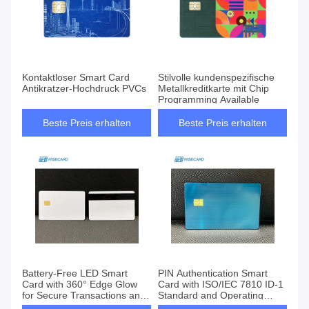
Kontaktloser Smart Card
Stilvolle kundenspezifische
Antikratzer-Hochdruck PVCs
Metallkreditkarte mit Chip
Programming Available
Beste Preis erhalten
Beste Preis erhalten
Battery-Free LED Smart
PIN Authentication Smart
Card with 360° Edge Glow
Card with ISO/IEC 7810 ID-1
for Secure Transactions and
Standard and Operating
Enhanced Brand Visibility
Temperature -25°C To 85°C