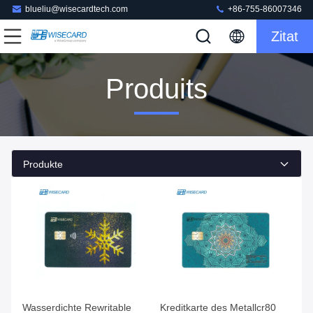
blueliu@wisecardtech.com
+86-755-86007346
Zitat
Produits
Produkte
Wasserdichte Rewritable
Kreditkarte des Metallcr80