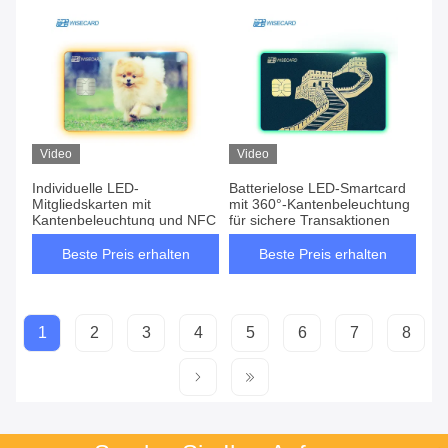
Video
Video
Individuelle LED-
Batterielose LED-Smartcard
Mitgliedskarten mit
mit 360°-Kantenbeleuchtung
Kantenbeleuchtung und NFC
für sichere Transaktionen
Beste Preis erhalten
Beste Preis erhalten
1
2
3
4
5
6
7
8