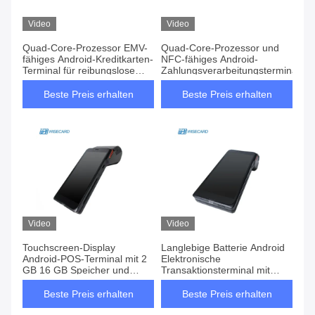
Video
Video
Quad-Core-Prozessor EMV-
Quad-Core-Prozessor und
fähiges Android-Kreditkarten-
NFC-fähiges Android-
Terminal für reibungslose
Zahlungsverarbeitungsterminal
und sichere Transaktionen
Beste Preis erhalten
Beste Preis erhalten
Video
Video
Touchscreen-Display
Langlebige Batterie Android
Android-POS-Terminal mit 2
Elektronische
GB 16 GB Speicher und
Transaktionsterminal mit
hohe Kapazität Lithium-
5000mAh 3.8V Lithium-
Ionen-Batterie
Ionen- und Quad-Core-
Beste Preis erhalten
Beste Preis erhalten
Prozessor