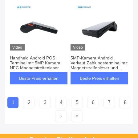
Video
Video
Handheld Android POS
5MP-Kamera Android
Terminal mit 5MP Kamera
Verkauf Zahlungsterminal mit
NFC Magnetstreifenleser
Magnetstreifenleser und
EMV-fähige
Beste Preis erhalten
Beste Preis erhalten
1
2
3
4
5
6
7
8