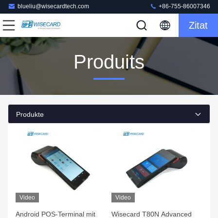
blueliu@wisecardtech.com
+86-755-86007346
Zitat
Produits
Produkte
Video
Video
Android POS-Terminal mit
Wisecard T80N Advanced