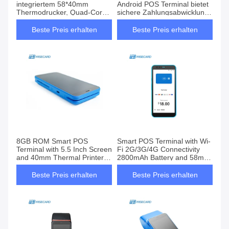
integriertem 58*40mm
Android POS Terminal bietet
Thermodrucker, Quad-Core-
sichere Zahlungsabwicklung
Prozessor und EMV-
und umfassende
Technologie für sichere
Berichterstattung zur
Beste Preis erhalten
Beste Preis erhalten
Zahlungen
Unterstützung des
Geschäftswachstums
8GB ROM Smart POS
Smart POS Terminal with Wi-
Terminal with 5.5 Inch Screen
Fi 2G/3G/4G Connectivity
and 40mm Thermal Printer
2800mAh Battery and 58mm
for Efficient Transactions
Thermal Printer
Beste Preis erhalten
Beste Preis erhalten