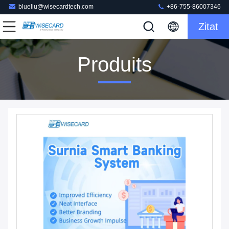
blueliu@wisecardtech.com
+86-755-86007346
Zitat
Produits