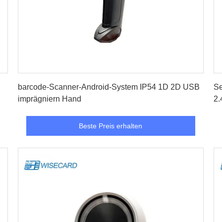
Beste Preis erhalten
barcode-Scanner-Android-System IP54 1D 2D USB
Se
imprägniern Hand
2.
Beste Preis erhalten