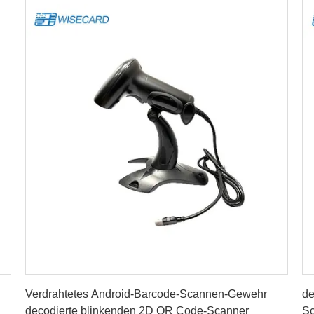
Beste Preis erhalten
Verdrahtetes Android-Barcode-Scannen-Gewehr
de
decodierte blinkenden 2D QR Code-Scanner
Sc