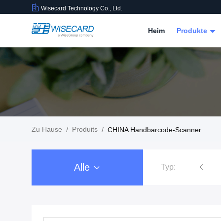
Wisecard Technology Co., Ltd.
Heim
Produkte
Zu Hause
Produits
/
/
CHINA Handbarcode-Scanner
Alle
Typ:
Lösungen für Smartcards