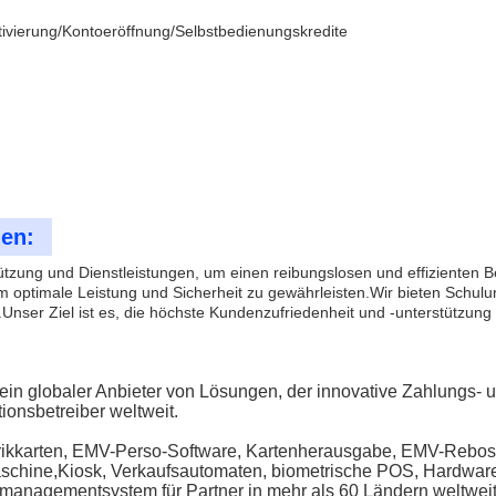
tivierung/Kontoeröffnung/Selbstbedienungskredite
gen:
tzung und Dienstleistungen, um einen reibungslosen und effizienten B
 optimale Leistung und Sicherheit zu gewährleisten.Wir bieten Schu
Unser Ziel ist es, die höchste Kundenzufriedenheit und -unterstützung 
in globaler Anbieter von Lösungen, der innovative Zahlungs- u
onsbetreiber weltweit.
rikkarten, EMV-Perso-Software, Kartenherausgabe, EMV-Rebo
aschine,Kiosk, Verkaufsautomaten, biometrische POS, Hardware
managementsystem für Partner in mehr als 60 Ländern weltweit