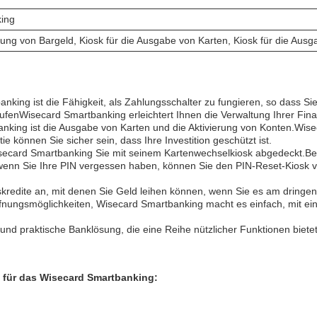
ing
lung von Bargeld, Kiosk für die Ausgabe von Karten, Kiosk für die Aus
king ist die Fähigkeit, als Zahlungsschalter zu fungieren, so dass Sie
ufenWisecard Smartbanking erleichtert Ihnen die Verwaltung Ihrer Fin
nking ist die Ausgabe von Karten und die Aktivierung von Konten.Wisec
können Sie sicher sein, dass Ihre Investition geschützt ist.
secard Smartbanking Sie mit seinem Kartenwechselkiosk abgedeckt.Bes
enn Sie Ihre PIN vergessen haben, können Sie den PIN-Reset-Kiosk v
kredite an, mit denen Sie Geld leihen können, wenn Sie es am dringen
ffnungsmöglichkeiten, Wisecard Smartbanking macht es einfach, mit e
 und praktische Banklösung, die eine Reihe nützlicher Funktionen biet
für das Wisecard Smartbanking: