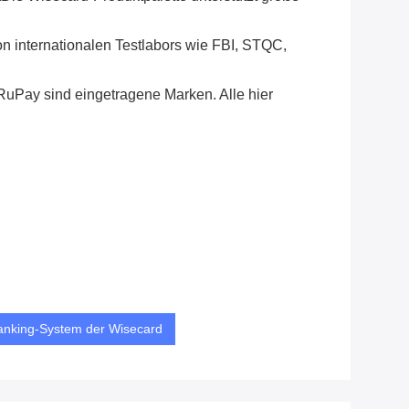
 internationalen Testlabors wie FBI, STQC,
Pay sind eingetragene Marken. Alle hier
anking-System der Wisecard