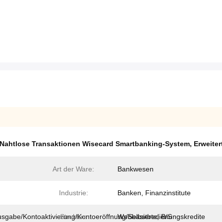
Nahtlose Transaktionen Wisecard Smartbanking-System
,
Erweite
Art der Ware:
Bankwesen
Industrie:
Banken, Finanzinstitute
sgabe/Kontoaktivierung/Kontoeröffnung/Selbstbedienungskredite
Struktur:
Webbasierte, B/S