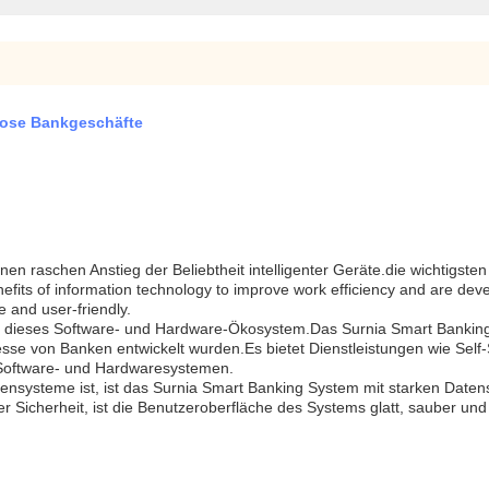
lose Bankgeschäfte
nen raschen Anstieg der Beliebtheit intelligenter Geräte.die wichtigste
enefits of information technology to improve work efficiency and are 
e and user-friendly.
ür dieses Software- und Hardware-Ökosystem.Das Surnia Smart Banking S
se von Banken entwickelt wurden.Es bietet Dienstleistungen wie Self
 Software- und Hardwaresystemen.
kensysteme ist, ist das Surnia Smart Banking System mit starken Date
Sicherheit, ist die Benutzeroberfläche des Systems glatt, sauber und l