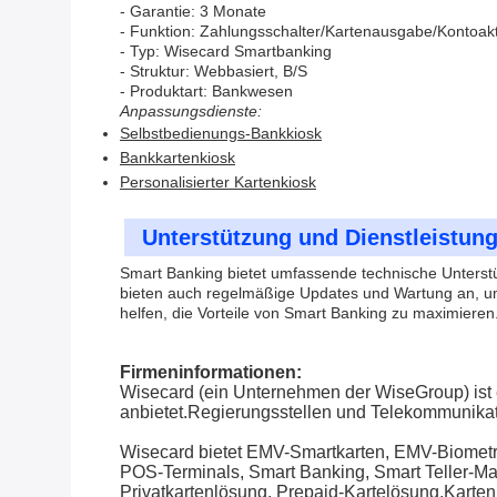
- Garantie: 3 Monate
- Funktion: Zahlungsschalter/Kartenausgabe/Kontoak
- Typ: Wisecard Smartbanking
- Struktur: Webbasiert, B/S
- Produktart: Bankwesen
Anpassungsdienste:
Selbstbedienungs-Bankkiosk
Bankkartenkiosk
Personalisierter Kartenkiosk
Unterstützung und Dienstleistun
Smart Banking bietet umfassende technische Unterstü
bieten auch regelmäßige Updates und Wartung an, um
helfen, die Vorteile von Smart Banking zu maximieren.
Firmeninformationen:
Wisecard (ein Unternehmen der WiseGroup) ist e
anbietet.Regierungsstellen und Telekommunikati
Wisecard bietet EMV-Smartkarten, EMV-Biomet
POS-Terminals, Smart Banking, Smart Teller-M
Privatkartenlösung, Prepaid-Kartelösung,Karten