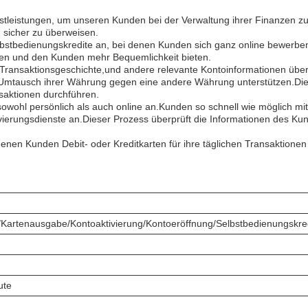
enstleistungen, um unseren Kunden bei der Verwaltung ihrer Finanzen z
 sicher zu überweisen.
bstbedienungskredite an, bei denen Kunden sich ganz online bewerben
en und den Kunden mehr Bequemlichkeit bieten.
, Transaktionsgeschichte,und andere relevante Kontoinformationen übe
tausch ihrer Währung gegen eine andere Währung unterstützen.Dies is
nsaktionen durchführen.
owohl persönlich als auch online an.Kunden so schnell wie möglich mi
ivierungsdienste an.Dieser Prozess überprüft die Informationen des Kun
i denen Kunden Debit- oder Kreditkarten für ihre täglichen Transaktion
Kartenausgabe/Kontoaktivierung/Kontoeröffnung/Selbstbedienungskre
ute