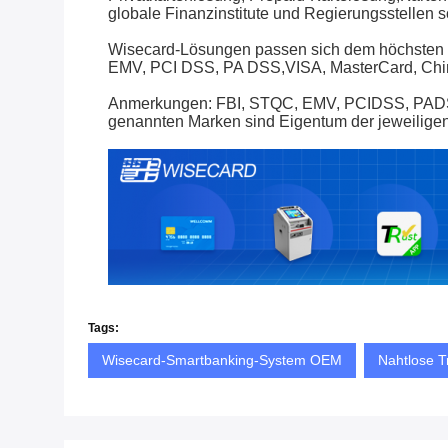
globale Finanzinstitute und Regierungsstellen 
Wisecard-Lösungen passen sich dem höchsten u
EMV, PCI DSS, PA DSS,VISA, MasterCard, Chin
Anmerkungen: FBI, STQC, EMV, PCIDSS, PADSS,
genannten Marken sind Eigentum der jeweilige
Tags:
Wisecard-Smartbanking-System OEM
Nahtlose T