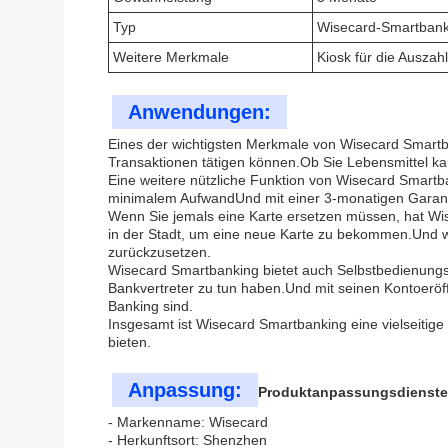
Typ
Wisecard-Smartbank
Weitere Merkmale
Kiosk für die Auszah
Anwendungen:
Eines der wichtigsten Merkmale von Wisecard Smartban
Transaktionen tätigen können.Ob Sie Lebensmittel ka
Eine weitere nützliche Funktion von Wisecard Smartba
minimalem AufwandUnd mit einer 3-monatigen Garantie 
Wenn Sie jemals eine Karte ersetzen müssen, hat Wi
in der Stadt, um eine neue Karte zu bekommen.Und w
zurückzusetzen.
Wisecard Smartbanking bietet auch Selbstbedienungs
Bankvertreter zu tun haben.Und mit seinen Kontoerö
Banking sind.
Insgesamt ist Wisecard Smartbanking eine vielseitige
bieten.
Anpassung:
Produktanpassungsdienste 
- Markenname: Wisecard
- Herkunftsort: Shenzhen