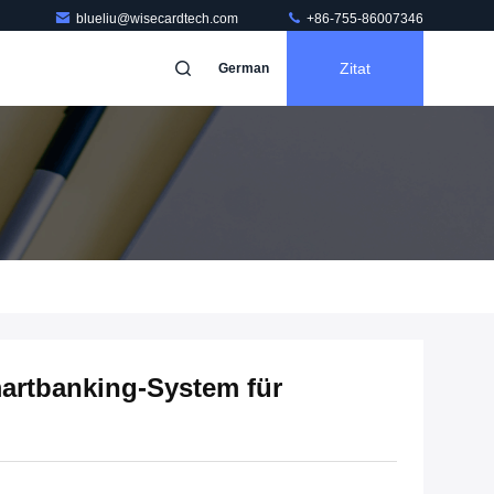
blueliu@wisecardtech.com
+86-755-86007346
Zitat
German
artbanking-System für