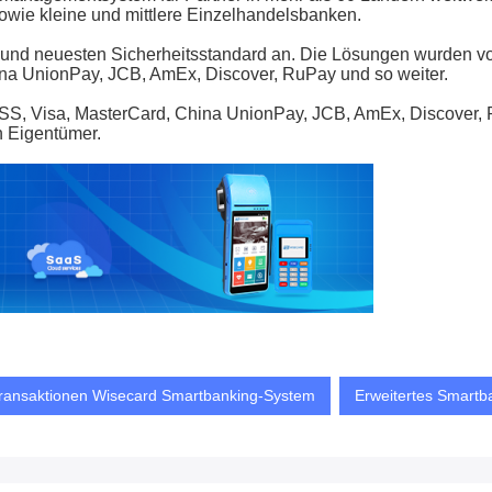
sowie kleine und mittlere Einzelhandelsbanken.
nd neuesten Sicherheitsstandard an. Die Lösungen wurden von
a UnionPay, JCB, AmEx, Discover, RuPay und so weiter.
 Visa, MasterCard, China UnionPay, JCB, AmEx, Discover, Ru
n Eigentümer.
ransaktionen Wisecard Smartbanking-System
Erweitertes Smartb