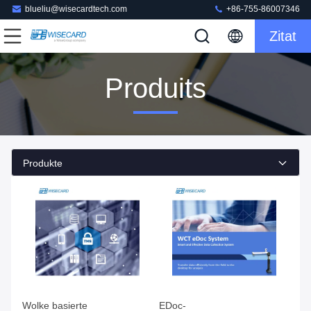
blueliu@wisecardtech.com
+86-755-86007346
Zitat
Produits
Produkte
Wolke basierte
EDoc-