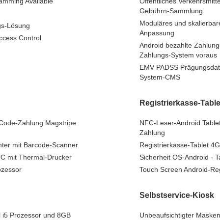
ramming Available
Öffentliches Verkehrsmitt
Gebührn-Sammlung
Moduläres und skalierba
gs-Lösung
Anpassung
Access Control
Android bezahlte Zahlungs
Zahlungs-System voraus
EMV PADSS Prägungsdaten
System-CMS
Registrierkasse-Table
 Code-Zahlung Magstripe
NFC-Leser-Android Tablet
Zahlung
nter mit Barcode-Scanner
Registrierkasse-Tablet 4
C mit Thermal-Drucker
Sicherheit OS-Android - 
ozessor
Touch Screen Android-Regi
Selbstservice-Kiosk
l i5 Prozessor und 8GB
Unbeaufsichtigter Masken