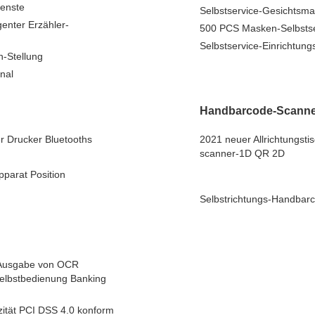
ienste
Selbstservice-Gesichtsm
genter Erzähler-
500 PCS Masken-Selbstser
Selbstservice-Einrichtun
n-Stellung
nal
Handbarcode-Scanne
r Drucker Bluetooths
2021 neuer Allrichtungst
scanner-1D QR 2D
parat Position
Selbstrichtungs-Handbar
 Ausgabe von OCR
elbstbedienung Banking
tät PCI DSS 4.0 konform