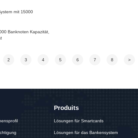
System mit 15000
000 Banknoten Kapazität,
t
2
3
4
5
6
7
8
>
Produits
ensprofil
Lösungen für Smartcards
chtigung
Lösungen für das Bankensystem