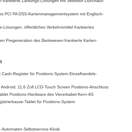
el frankierte Zahlungs-Lösungen mit Selbsttor-Durchlauf-
res PCI PA DSS-Kartenmanagementsystem mit Englisch-
-Lösungen, öffentliches Verkehrsmittel frankiertes
 Pregeneration des Bankwesen-frankierte Karten-
t
 Cash-Register für Positions-System-Einzelhandels-
G Android, 11,6 Zoll LCD-Touch Screen Positions-Anschluss
Tablet Positions-Hardware des Viererkabel-Kern-4G
strierkasse-Tablet für Positions-System
-Automaten-Selbstservice-Kiosk