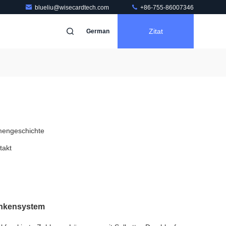
blueliu@wisecardtech.com
+86-755-86007346
Zitat
German
mengeschichte
takt
ankensystem