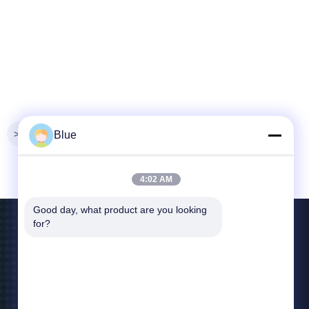
>>
Blue
4:02 AM
Good day, what product are you looking 
for?
Kontakt Mit Uns
blueliu@wisecardtech.com
+86-755-86007346