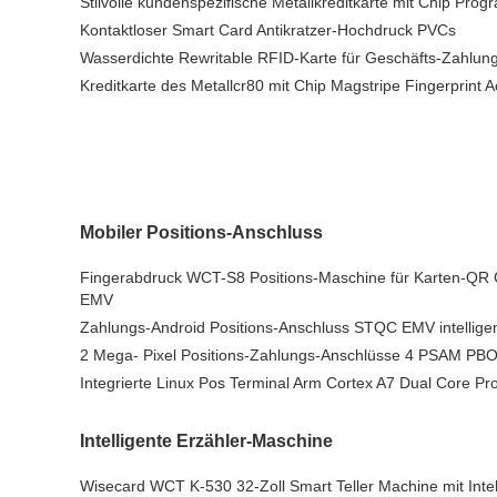
Stilvolle kundenspezifische Metallkreditkarte mit Chip Prog
Kontaktloser Smart Card Antikratzer-Hochdruck PVCs
Wasserdichte Rewritable RFID-Karte für Geschäfts-Zahlun
Kreditkarte des Metallcr80 mit Chip Magstripe Fingerprint 
Mobiler Positions-Anschluss
Fingerabdruck WCT-S8 Positions-Maschine für Karten-QR
EMV
Zahlungs-Android Positions-Anschluss STQC EMV intellige
2 Mega- Pixel Positions-Zahlungs-Anschlüsse 4 PSAM PBO
Integrierte Linux Pos Terminal Arm Cortex A7 Dual Core Pr
Intelligente Erzähler-Maschine
Wisecard WCT K-530 32-Zoll Smart Teller Machine mit Inte