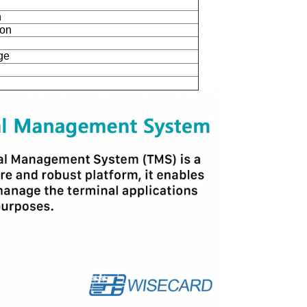
n
ion
ge