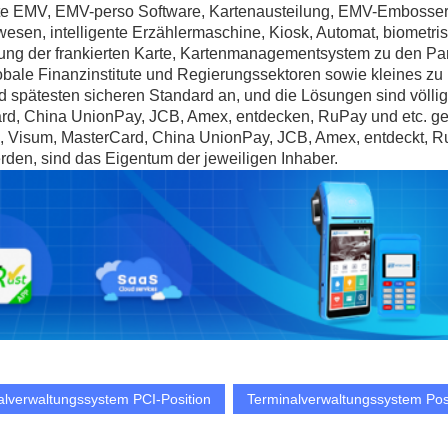
e EMV, EMV-perso Software, Kartenausteilung, EMV-Embossers, 
kwesen, intelligente Erzählermaschine, Kiosk, Automat, biometr
ng der frankierten Karte, Kartenmanagementsystem zu den Partn
bale Finanzinstitute und Regierungssektoren sowie kleines zu
ätesten sicheren Standard an, und die Lösungen sind völlig du
 China UnionPay, JCB, Amex, entdecken, RuPay und etc. gepr
sum, MasterCard, China UnionPay, JCB, Amex, entdeckt, RuPa
den, sind das Eigentum der jeweiligen Inhaber.
alverwaltungssystem PCI-Position
Terminalverwaltungssystem Po