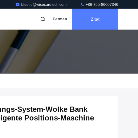
blueliu@wisecardtech.com
+86-755-86007346
Zitat
German
tungs-System-Wolke Bank
lligente Positions-Maschine