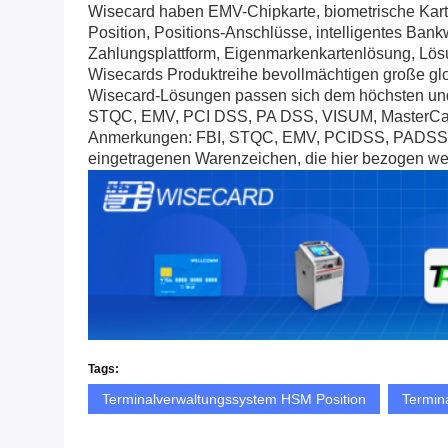
Wisecard haben EMV-Chipkarte, biometrische Kart
Position, Positions-Anschlüsse, intelligentes Ban
Zahlungsplattform, Eigenmarkenkartenlösung, Lösu
Wisecards Produktreihe bevollmächtigen große glo
Wisecard-Lösungen passen sich dem höchsten und sp
STQC, EMV, PCI DSS, PA DSS, VISUM, MasterCard,
Anmerkungen: FBI, STQC, EMV, PCIDSS, PADSS, Vi
eingetragenen Warenzeichen, die hier bezogen wer
Tags:
Terminalverwaltungssystem HSM Position
Termin