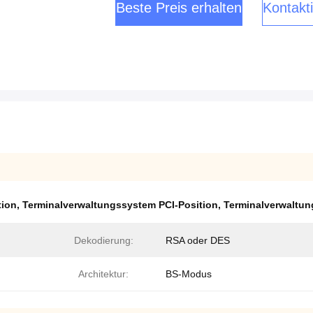
Beste Preis erhalten
Kontakti
tion
,
Terminalverwaltungssystem PCI-Position
,
Terminalverwaltu
Dekodierung:
RSA oder DES
Architektur:
BS-Modus