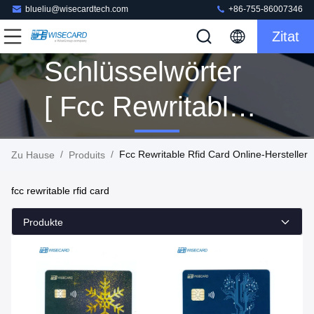
blueliu@wisecardtech.com
+86-755-86007346
Zitat
Schlüsselwörter
[ Fcc Rewritable
Rfid Card ]
/
/
Fcc Rewritable Rfid Card Online-Hersteller
Zu Hause
Produits
Übereinstimmung
fcc rewritable rfid card
6 Produits
Produkte