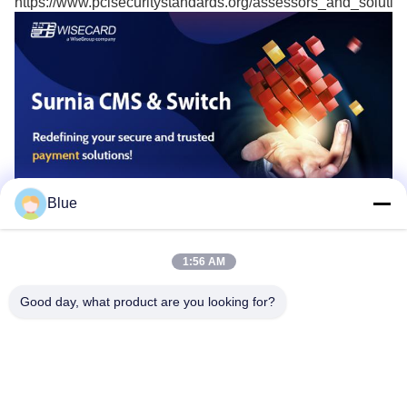
https://www.pcisecuritystandards.org/assessors_and_solutio
Blue
1:56 AM
Good day, what product are you looking for?
Wisecard Technology Co., Ltd.
blueliu@wisecardtech.com
+86-755-86007346