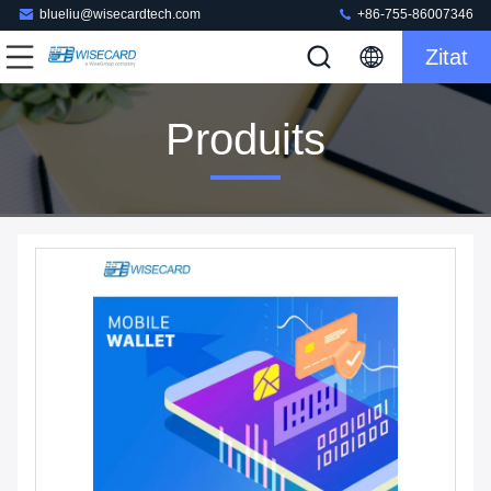
blueliu@wisecardtech.com
+86-755-86007346
Zitat
Produits