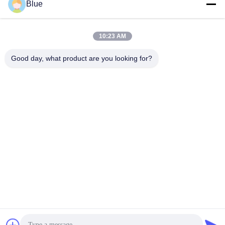
Senden
Blue
10:23 AM
Good day, what product are you looking for?
Wisecard Technology Co., Ltd.
blueliu@wisecardtech.com
+86-755-86007346
B1303, Chuangyi-Technologi
e-Gebäude, Gaoxin C. 1. All
ee, Nanshan, Shenzhen, Gu
angdong, 518057, China
China gut Qualität Lösungen für Smartcards Lieferant. Urheberrecht © 2026
Wisecard Technology Co., Ltd. . Alle Rechte vorbehalten.