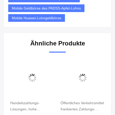
Mobile Geldbörse des PADSS-Apfel-Lohns
Mobile Huawei-Lohngeldbörse
Ähnliche Produkte
Handelszahlungs-
Öffentliches Verkehrsmittel
Ei
Lösungen, hohe
frankiertes Zahlungs-
mo