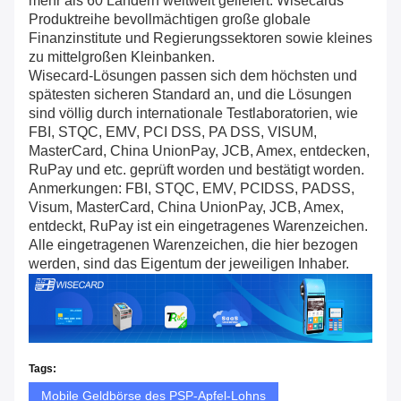
mehr als 60 Ländern weltweit geliefert. Wisecards
Produktreihe bevollmächtigen große globale
Finanzinstitute und Regierungssektoren sowie kleines
zu mittelgroßen Kleinbanken.
Wisecard-Lösungen passen sich dem höchsten und
spätesten sicheren Standard an, und die Lösungen
sind völlig durch internationale Testlaboratorien, wie
FBI, STQC, EMV, PCI DSS, PA DSS, VISUM,
MasterCard, China UnionPay, JCB, Amex, entdecken,
RuPay und etc. geprüft worden und bestätigt worden.
Anmerkungen: FBI, STQC, EMV, PCIDSS, PADSS,
Visum, MasterCard, China UnionPay, JCB, Amex,
entdeckt, RuPay ist ein eingetragenes Warenzeichen.
Alle eingetragenen Warenzeichen, die hier bezogen
werden, sind das Eigentum der jeweiligen Inhaber.
Tags:
Mobile Geldbörse des PSP-Apfel-Lohns