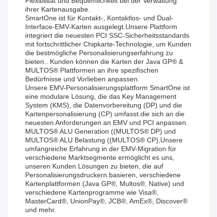
Flexibilität und Bequemlichkeit bei der Verwaltung
ihrer Kartenausgabe.
SmartOne ist für Kontakt-, Kontaktlos- und Dual-
Interface-EMV-Karten ausgelegt.Unsere Plattform
integriert die neuesten PCI SSC-Sicherheitsstandards
mit fortschrittlicher Chipkarte-Technologie, um Kunden
die bestmögliche Personalisierungserfahrung zu
bieten.. Kunden können die Karten der Java GP® &
MULTOS® Plattformen an ihre spezifischen
Bedürfnisse und Vorlieben anpassen.
Unsere EMV-Personalisierungsplattform SmartOne ist
eine modulare Lösung, die das Key Management
System (KMS), die Datenvorbereitung (DP) und die
Kartenpersonalisierung (CP) umfasst.die sich an die
neuesten Anforderungen an EMV und PCI anpassen.
MULTOS® ALU Generation ((MULTOS® DP) und
MULTOS® ALU Belastung ((MULTOS® CP),Unsere
umfangreiche Erfahrung in der EMV-Migration für
verschiedene Marktsegmente ermöglicht es uns,
unseren Kunden Lösungen zu bieten, die auf
Personalisierungsdruckern basieren, verschiedene
Kartenplattformen (Java GP®, Multos®, Native) und
verschiedene Kartenprogramme wie Visa®,
MasterCard®, UnionPay®, JCB®, AmEx®, Discover®
und mehr.