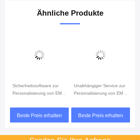
Ähnliche Produkte
ur
Unabhängiger Service zur
Dynamischer Service zur
 EMV-
Personalisierung von EMV-
Personalisierung von
cher
Chips mit erweiterter
Smartcards für sichere
nolog
Sicherheitsverschlüsselung
EMV-Zahlungslösungen
ten
Beste Preis erhalten
Beste Preis erhalten