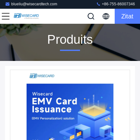
blueliu@wisecardtech.com
+86-755-86007346
Zitat
Produits