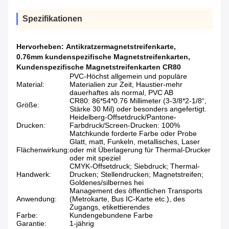
Spezifikationen
Hervorheben:
Antikratzermagnetstreifenkarte
,
0.76mm kundenspezifische Magnetstreifenkarten
,
Kundenspezifische Magnetstreifenkarten CR80
PVC-Höchst allgemein und populäre
Material:
Materialien zur Zeit, Haustier-mehr
dauerhaftes als normal, PVC AB
CR80: 86*54*0.76 Millimeter (3-3/8*2-1/8“,
Größe:
Stärke 30 Mil) oder besonders angefertigt.
Heidelberg-Offsetdruck/Pantone-
Drucken:
Farbdruck/Screen-Drucken: 100%
Matchkunde forderte Farbe oder Probe
Glatt, matt, Funkeln, metallisches, Laser
Flächenwirkung:
oder mit Überlagerung für Thermal-Drucker
oder mit speziel
CMYK-Offsetdruck; Siebdruck; Thermal-
Handwerk:
Drucken; Stellendrucken; Magnetstreifen;
Goldenes/silbernes hei
Management des öffentlichen Transports
Anwendung:
(Metrokarte, Bus IC-Karte etc.), des
Zugangs, etikettierendes
Farbe:
Kundengebundene Farbe
Garantie:
1-jährig