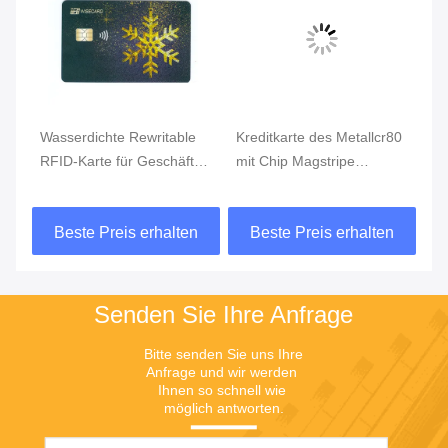
Wasserdichte Rewritable
Kreditkarte des Metallcr80
Bi
RFID-Karte für Geschäfts-
mit Chip Magstripe
Zu
Zahlungs-Lösung
Fingerprint Access Control
Fi
Ka
n
Beste Preis erhalten
Beste Preis erhalten
Senden Sie Ihre Anfrage
Bitte senden Sie uns Ihre 
Anfrage und wir werden 
Ihnen so schnell wie 
möglich antworten.