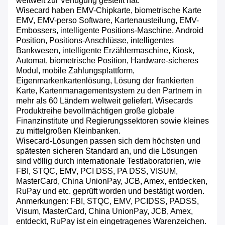
weltweit zur Verfügung gestellt hat.
Wisecard haben EMV-Chipkarte, biometrische Karte
EMV, EMV-perso Software, Kartenausteilung, EMV-
Embossers, intelligente Positions-Maschine, Android
Position, Positions-Anschlüsse, intelligentes
Bankwesen, intelligente Erzählermaschine, Kiosk,
Automat, biometrische Position, Hardware-sicheres
Modul, mobile Zahlungsplattform,
Eigenmarkenkartenlösung, Lösung der frankierten
Karte, Kartenmanagementsystem zu den Partnern in
mehr als 60 Ländern weltweit geliefert. Wisecards
Produktreihe bevollmächtigen große globale
Finanzinstitute und Regierungssektoren sowie kleines
zu mittelgroßen Kleinbanken.
Wisecard-Lösungen passen sich dem höchsten und
spätesten sicheren Standard an, und die Lösungen
sind völlig durch internationale Testlaboratorien, wie
FBI, STQC, EMV, PCI DSS, PA DSS, VISUM,
MasterCard, China UnionPay, JCB, Amex, entdecken,
RuPay und etc. geprüft worden und bestätigt worden.
Anmerkungen: FBI, STQC, EMV, PCIDSS, PADSS,
Visum, MasterCard, China UnionPay, JCB, Amex,
entdeckt, RuPay ist ein eingetragenes Warenzeichen.