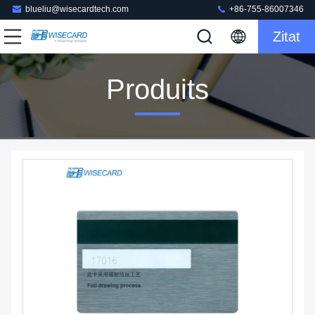
blueliu@wisecardtech.com
+86-755-86007346
Zitat
Produits