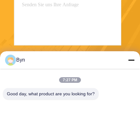
Senden
Byn
7:27 PM
Good day, what product are you looking for?
Wisecard Technology Co., Ltd.
blueliu@wisecardtech.com
+86-755-86007346
B1303, Chuangyi-Technologi