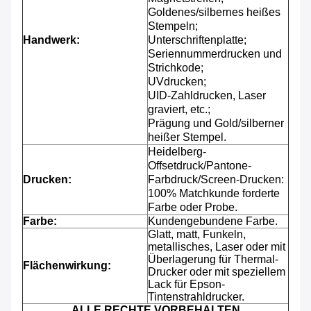
Goldenes/silbernes heißes
Stempeln;
Handwerk:
Unterschriftenplatte;
Seriennummerdrucken und
Strichkode;
UVdrucken;
UID-Zahldrucken, Laser
graviert, etc.;
Prägung und Gold/silberner
heißer Stempel.
Heidelberg-
Offsetdruck/Pantone-
Drucken:
Farbdruck/Screen-Drucken:
100% Matchkunde forderte
Farbe oder Probe.
Farbe:
Kundengebundene Farbe.
Glatt, matt, Funkeln,
metallisches, Laser oder mit
Überlagerung für Thermal-
Flächenwirkung:
Drucker oder mit speziellem
Lack für Epson-
Tintenstrahldrucker.
ALLE RECHTE VORBEHALTEN