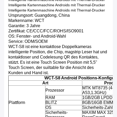
Intelligente Kartenmaschine Androids mit Thermal-Drucker
Intelligente Kartenmaschine Androids mit Thermal-Drucker
Ursprungsort: Guangdong, China
Markenname: WCT
Garantie: 3 Jahre
Zertifikat: CE/CCC/FCC/ROHS/ISO9001
OS: Fenster- und Android-Wahl
Service: ODM/SOEM
WCT-S8 ist eine kontaktlose Doppelkameras
intelligente Position, die Chip, magstrip Leser hat und
kontaktloser und Codelesung QR des Kontaktes,
stützt. Es ist eine Touch Screen Position mit 5,5"
Touch Screen, der suiltable für die Ansicht des
Kunden und Hand ist.
WCT-S8 Android Positions-Konfigur
Art
Produk
MTK MT8735 (4-C
Prozessor
A53,1.3GHz)
RAM
1GB/2GB LPDDR
Plattform
BLITZ
8GB/16GB EMMC
OS
Sicherheits-Zahlu
Sicherheits-
MAXIM MAX 32555 