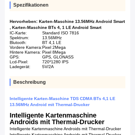
Spezifikationen
Hervorheben:
Karten-Maschine 13.56MHz Android Smart
,
Karten-Maschine BTs 4
,
1 LE Android Smart
IC-Karte:
Standard ISO 7816
Spektrum:
13.56MHz
Blutooth:
BT 4,1 LE
Vordere Kamera:
Pixel 2Mega
Hintere Kamera:
Pixel 8Mega
GPS:
GPS, GLONASS
Lcd-Pixel:
720*1280 IPS
Ladegerät:
5V/2A
Beschreibung
Intelligente Karten-Maschine TDS CDMA BTs 4,1 LE
13.56MHz Android mit Thermal-Drucker
Intelligente Kartenmaschine
Androids mit Thermal-Drucker
Intelligente Kartenmaschine Androids mit Thermal-Drucker
Intelligente Kartenmaschine Androids mit Thermal-Drucker