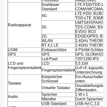
Prozessor
DeepCover)
Drahtloser
LTE-FDD/TDD-LT
Standard
CDMA/WCDMA/C
LTE-FDD: B1/B3/B
4G
TDD-LTE: B38/B3
UMTS/HSPA/HSPA
Radioapparat
3G
TDS-CDMA: B34/
EVDO: BC0
2G
EDGE/GPRS: B3/
WLAN
2.4GHz THEORIE
BT 4,1 LE
2.4GHz THEORIE
USIM
Einbauschlitze
4 PSAM-Schlitze, 
GPS
GPS
GPS, GLONASS
Lcd-Pixel
720*1280 IPS
LCD und
LCD
5,5 Zoll
Fingerspitzentablett
G+F+F, kapazitive 
Fingerspitzentablett
Unterzeichnung fäh
Körperlicher
Ein-/Ausschalten,
Schlüssel
unten.
Tastatur
Grundstellungstast
Virtuelle Tastatur
Zifferntasten.
Sprecher
1 W x 1
Audio
Mikrofon
Durch Spracheinga
USB-Standard
USB-Art C 2,0