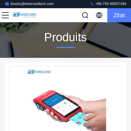
blueliu@wisecardtech.com
+86-755-86007346
Zitat
Produits