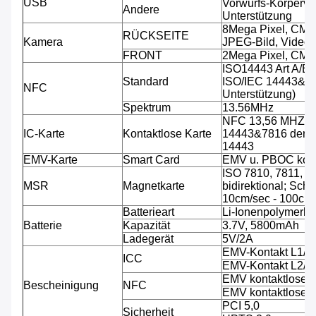
USB
Vorwurfs-Körperve
Andere
Unterstützung
8Mega Pixel, CMO
RÜCKSEITE
Kamera
JPEG-Bild, Video.
FRONT
2Mega Pixel, CMO
ISO14443 Art A/B 
Standard
ISO/IEC 14443&781
NFC
Unterstützung)
Spektrum
13.56MHz
NFC 13,56 MHZ, A
IC-Karte
Kontaktlose Karte
14443&7816 der Un
14443
EMV-Karte
Smart Card
EMV u. PBOC kon
ISO 7810, 7811, 7
MSR
Magnetkarte
bidirektional; Sch
10cm/sec - 100cm/
Batterieart
Li-Ionenpolymerbat
Batterie
Kapazität
3.7V, 5800mAh
Ladegerät
5V/2A
EMV-Kontakt L1/
ICC
EMV-Kontakt L2/
EMV kontaktloses
Bescheinigung
NFC
EMV kontaktloses
PCI 5,0
Sicherheit