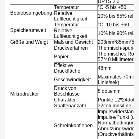
UPTS 2,0
Temperatur
°C -5 bis +50
Betriebsumgebung
Relative
10% bis 85% relati
Luftfeuchtigkeit
Temperatur
°C -10 bis +60
Speicherumwelt
Relative
10% bis 90% relati
Luftfeuchtigkeit
Größe und Weigt
Maß und Gewicht
203mm*85mm*53mm,
Druckverfahren
Thermisch-spurig
Thermisches Rolle
Papier
57*40 Millimeter
Effektive
48mm
Druckfläche
Maximales 70mm/s
Geschwindigkeit
Linie/sek)
Druck von
8 dots/mm
Mikrodrucker
Beschlüsse
Charakter
Punkte 12*24dots 
Spaltenanzahl
32columns/line
Impulswiderstand: 
Impulse/Punkt (un
Normalbedingunge
Schreibkopfleben
Abnutzungswiderst
(Druckverhältnis 