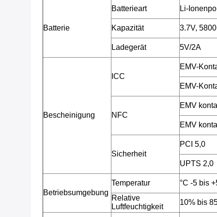
Batterieart
Li-Ionenpo
Batterie
Kapazität
3.7V, 580
Ladegerät
5V/2A
EMV-Konta
ICC
EMV-Konta
EMV konta
Bescheinigung
NFC
EMV konta
PCI 5,0
Sicherheit
UPTS 2,0
Temperatur
°C -5 bis 
Betriebsumgebung
Relative
10% bis 85
Luftfeuchtigkeit