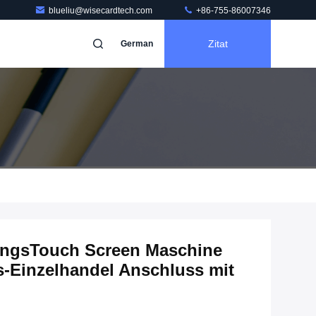
blueliu@wisecardtech.com
+86-755-86007346
Zitat
German
ungsTouch Screen Maschine
-Einzelhandel Anschluss mit