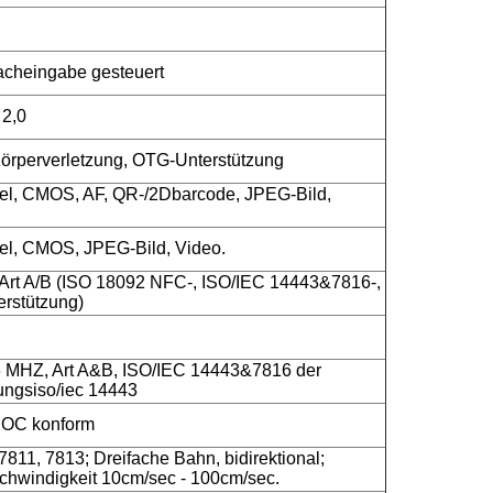
acheingabe gesteuert
 2,0
örperverletzung, OTG-Unterstützung
el, CMOS, AF, QR-/2Dbarcode, JPEG-Bild,
el, CMOS, JPEG-Bild, Video.
Art A/B (ISO 18092 NFC-, ISO/IEC 14443&7816-,
erstützung)
 MHZ, Art A&B, ISO/IEC 14443&7816 der
ungsiso/iec 14443
BOC konform
7811, 7813; Dreifache Bahn, bidirektional;
hwindigkeit 10cm/sec - 100cm/sec.