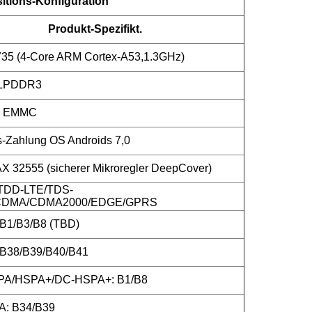
tions-Konfiguration
Produkt-Spezifikt.
5 (4-Core ARM Cortex-A53,1.3GHz)
 LPDDR3
B EMMC
s-Zahlung OS Androids 7,0
 32555 (sicherer Mikroregler DeepCover)
TDD-LTE/TDS-
DMA/CDMA2000/EDGE/GPRS
B1/B3/B8 (TBD)
B38/B39/B40/B41
A/HSPA+/DC-HSPA+: B1/B8
: B34/B39