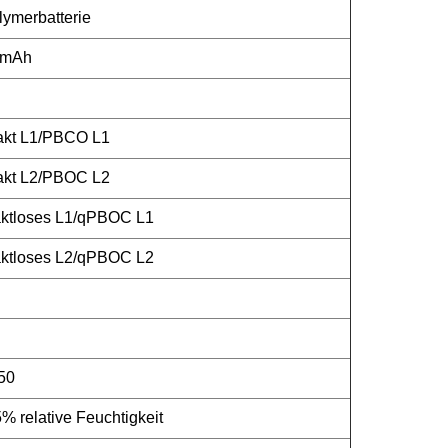
lymerbatterie
0mAh
kt L1/PBCO L1
kt L2/PBOC L2
ktloses L1/qPBOC L1
ktloses L2/qPBOC L2
+50
% relative Feuchtigkeit