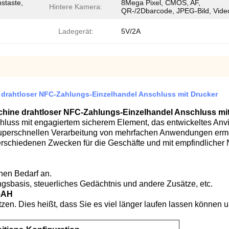
staste,
8Mega Pixel, CMOS, AF,
Hintere Kamera:
QR-/2Dbarcode, JPEG-Bild, Vide
Ladegerät:
5V/2A
drahtloser NFC-Zahlungs-Einzelhandel Anschluss mit Drucker
hine drahtloser NFC-Zahlungs-Einzelhandel Anschluss mi
hluss mit engagiertem sicherem Element, das entwickeltes Anvis
superschnellen Verarbeitung von mehrfachen Anwendungen ermögl
schiedenen Zwecken für die Geschäfte und mit empfindlicher 
hen Bedarf an.
ngsbasis, steuerliches Gedächtnis und andere Zusätze, etc.
mAH
n. Dies heißt, dass Sie es viel länger laufen lassen können u