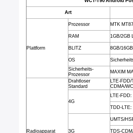
WCT-T90 Android Posi
Art
Prozessor
MTK MT873
RAM
1GB/2GB
Plattform
BLITZ
8GB/16G
OS
Sicherheit
Sicherheits-
MAXIM MAX
Prozessor
Drahtloser
LTE-FDD/
Standard
CDMA/WC
LTE-FDD: 
4G
TDD-LTE: 
UMTS/HSP
Radioapparat
3G
TDS-CDMA