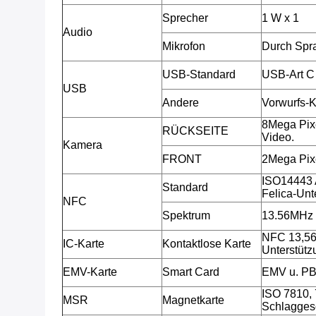
Sprecher
1 W x 1
Audio
Mikrofon
Durch Spr
USB-Standard
USB-Art C
USB
Andere
Vorwurfs-K
8Mega Pix
RÜCKSEITE
Video.
Kamera
FRONT
2Mega Pix
ISO14443 
Standard
Felica-Unt
NFC
Spektrum
13.56MHz
NFC 13,56
IC-Karte
Kontaktlose Karte
Unterstütz
EMV-Karte
Smart Card
EMV u. P
ISO 7810, 
MSR
Magnetkarte
Schlaggesc