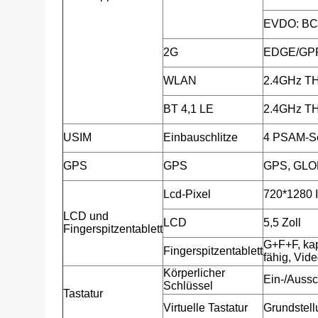
EVDO: BC
2G
EDGE/GPR
WLAN
2.4GHz T
BT 4,1 LE
2.4GHz T
USIM
Einbauschlitze
4 PSAM-Sch
GPS
GPS
GPS, GL
Lcd-Pixel
720*1280 
LCD und
LCD
5,5 Zoll
Fingerspitzentablett
G+F+F, kap
Fingerspitzentablett
fähig, Vide
Körperlicher
Ein-/Aussc
Schlüssel
Tastatur
Virtuelle Tastatur
Grundstellu