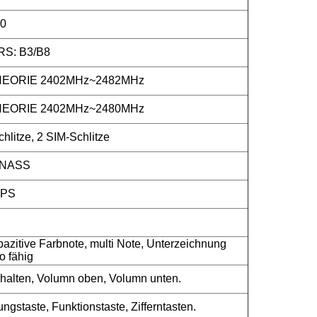
0
S: B3/B8
HEORIE 2402MHz~2482MHz
HEORIE 2402MHz~2480MHz
litze, 2 SIM-Schlitze
ONASS
IPS
azitive Farbnote, multi Note, Unterzeichnung
o fähig
halten, Volumn oben, Volumn unten.
ngstaste, Funktionstaste, Zifferntasten.