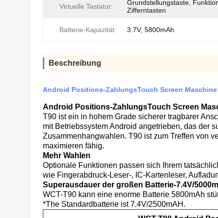
Grundstellungstaste, Funktion
Virtuelle Tastatur:
Zifferntasten
Batterie-Kapazität:
3.7V, 5800mAh
Beschreibung
Android Positions-ZahlungsTouch Screen Maschine 
Android Positions-ZahlungsTouch Screen Masc
T90 ist ein in hohem Grade sicherer tragbarer Ansc
mit Betriebssystem Android angetrieben, das der 
Zusammenhangwahlen. T90 ist zum Treffen von ver
maximieren fähig.
Mehr Wahlen
Optionale Funktionen passen sich Ihrem tatsächlic
wie Fingerabdruck-Leser-, IC-Kartenleser, Aufladu
Superausdauer der großen Batterie-7.4V/5000
WCT-T90 kann eine enorme Batterie 5800mAh stütze
*The Standardbatterie ist 7.4V/2500mAH.