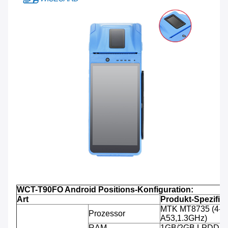
WCT-T90FO Android Positions-Konfiguration:
Art
Produkt-Spezifikt
MTK MT8735 (4-C
Prozessor
A53,1.3GHz)
RAM
1GB/2GB LPDDR