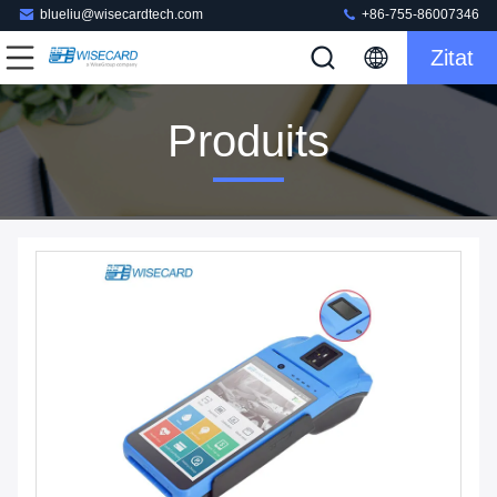
blueliu@wisecardtech.com
+86-755-86007346
Zitat
Produits