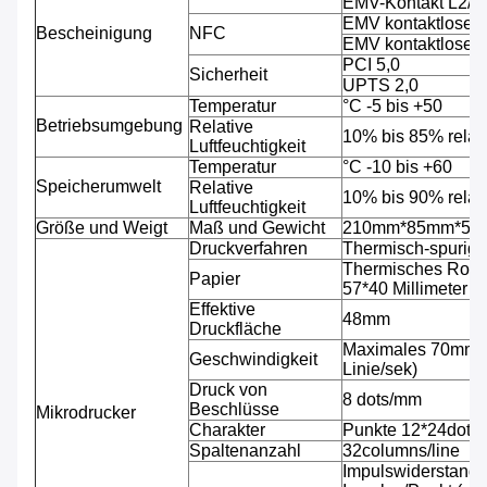
EMV-Kontakt L2/
EMV kontaktloses
Bescheinigung
NFC
EMV kontaktloses
PCI 5,0
Sicherheit
UPTS 2,0
Temperatur
°C -5 bis +50
Betriebsumgebung
Relative
10% bis 85% relati
Luftfeuchtigkeit
Temperatur
°C -10 bis +60
Speicherumwelt
Relative
10% bis 90% relati
Luftfeuchtigkeit
Größe und Weigt
Maß und Gewicht
210mm*85mm*53mm,
Druckverfahren
Thermisch-spurig
Thermisches Rolle
Papier
57*40 Millimeter
Effektive
48mm
Druckfläche
Maximales 70mm/s
Geschwindigkeit
Linie/sek)
Druck von
8 dots/mm
Beschlüsse
Mikrodrucker
Charakter
Punkte 12*24dots 
Spaltenanzahl
32columns/line
Impulswiderstand: 