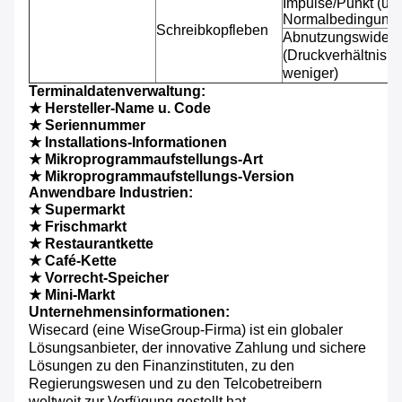
Impulse/Punkt (un
Normalbedingunge
Schreibkopfleben
Abnutzungswiderst
(Druckverhältnis 
weniger)
Terminaldatenverwaltung:
★ Hersteller-Name u. Code
★ Seriennummer
★ Installations-Informationen
★ Mikroprogrammaufstellungs-Art
★ Mikroprogrammaufstellungs-Version
Anwendbare Industrien:
★ Supermarkt
★ Frischmarkt
★ Restaurantkette
★ Café-Kette
★ Vorrecht-Speicher
★ Mini-Markt
Unternehmensinformationen:
Wisecard (eine WiseGroup-Firma) ist ein globaler
Lösungsanbieter, der innovative Zahlung und sichere
Lösungen zu den Finanzinstituten, zu den
Regierungswesen und zu den Telcobetreibern
weltweit zur Verfügung gestellt hat.