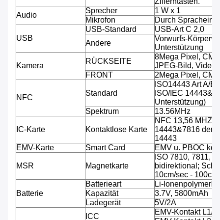
Zifferntasten.
Sprecher
1 W x 1
Audio
Mikrofon
Durch Spracheinga
USB-Standard
USB-Art C 2,0
USB
Vorwurfs-Körperve
Andere
Unterstützung
8Mega Pixel, CMO
RÜCKSEITE
Kamera
JPEG-Bild, Video.
FRONT
2Mega Pixel, CMO
ISO14443 Art A/B 
Standard
ISO/IEC 14443&781
NFC
Unterstützung)
Spektrum
13.56MHz
NFC 13,56 MHZ, A
IC-Karte
Kontaktlose Karte
14443&7816 der Un
14443
EMV-Karte
Smart Card
EMV u. PBOC kon
ISO 7810, 7811, 7
MSR
Magnetkarte
bidirektional; Sch
10cm/sec - 100cm/
Batterieart
Li-Ionenpolymerbat
Batterie
Kapazität
3.7V, 5800mAh
Ladegerät
5V/2A
EMV-Kontakt L1/
ICC