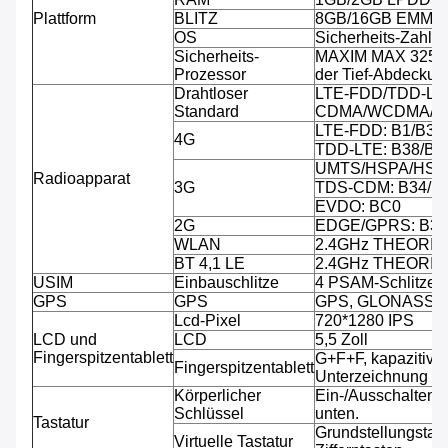
Plattform
BLITZ
8GB/16GB EMMC, T
OS
Sicherheits-Zahlu
Sicherheits-
MAXIM MAX 32555 
Prozessor
der Tief-Abdeckun
Drahtloser
LTE-FDD/TDD-LT
Standard
CDMA/WCDMA/C
LTE-FDD: B1/B3/B
4G
TDD-LTE: B38/B3
UMTS/HSPA/HSPA
Radioapparat
3G
TDS-CDM: B34/B
EVDO: BC0
2G
EDGE/GPRS: B3/
WLAN
2.4GHz THEORIE
BT 4,1 LE
2.4GHz THEORIE
USIM
Einbauschlitze
4 PSAM-Schlitze, 
GPS
GPS
GPS, GLONASS
Lcd-Pixel
720*1280 IPS
LCD und
LCD
5,5 Zoll
Fingerspitzentablett
G+F+F, kapazitive 
Fingerspitzentablett
Unterzeichnung fäh
Körperlicher
Ein-/Ausschalten,
Schlüssel
unten.
Tastatur
Grundstellungstast
Virtuelle Tastatur