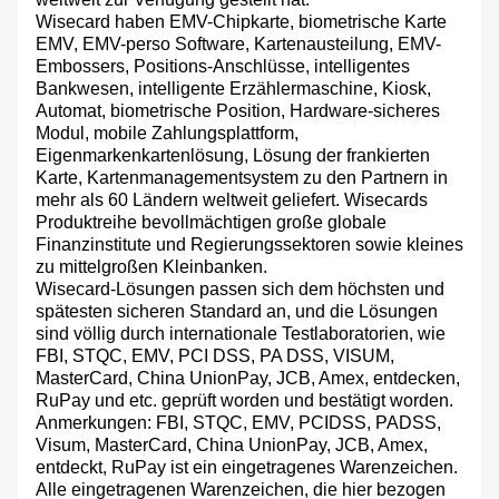
Wisecard haben EMV-Chipkarte, biometrische Karte
EMV, EMV-perso Software, Kartenausteilung, EMV-
Embossers, Positions-Anschlüsse, intelligentes
Bankwesen, intelligente Erzählermaschine, Kiosk,
Automat, biometrische Position, Hardware-sicheres
Modul, mobile Zahlungsplattform,
Eigenmarkenkartenlösung, Lösung der frankierten
Karte, Kartenmanagementsystem zu den Partnern in
mehr als 60 Ländern weltweit geliefert. Wisecards
Produktreihe bevollmächtigen große globale
Finanzinstitute und Regierungssektoren sowie kleines
zu mittelgroßen Kleinbanken.
Wisecard-Lösungen passen sich dem höchsten und
spätesten sicheren Standard an, und die Lösungen
sind völlig durch internationale Testlaboratorien, wie
FBI, STQC, EMV, PCI DSS, PA DSS, VISUM,
MasterCard, China UnionPay, JCB, Amex, entdecken,
RuPay und etc. geprüft worden und bestätigt worden.
Anmerkungen: FBI, STQC, EMV, PCIDSS, PADSS,
Visum, MasterCard, China UnionPay, JCB, Amex,
entdeckt, RuPay ist ein eingetragenes Warenzeichen.
Alle eingetragenen Warenzeichen, die hier bezogen