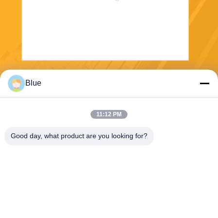
Senden
Blue
11:12 PM
Good day, what product are you looking for?
Wisecard Technology Co., Ltd.
blueliu@wisecardtech.com
+86-755-86007346
B1303, Chuangyi-Technologi
e-Gebäude, Gaoxin C. 1. All