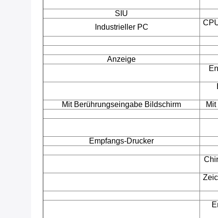
SIU
CPU:
Industrieller PC
Anzeige
En
Mit Berührungseingabe Bildschirm
Mit
Empfangs-Drucker
Chin
Zei
E