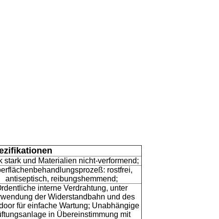
zifikationen
k stark und Materialien nicht-verformend;
erflächenbehandlungsprozeß: rostfrei,
antiseptisch, reibungshemmend;
rdentliche interne Verdrahtung, unter
rwendung der Widerstandbahn und des
tdoor für einfache Wartung; Unabhängige
üftungsanlage in Übereinstimmung mit