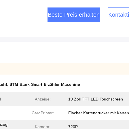
Beste Preis erhalten
Kontakti
teht
,
STM-Bank-Smart-Erzähler-Maschine
I
Anzeige:
19 Zoll TFT LED Touchscreen
CardPrinter:
Flacher Kartendrucker mit Karten
nzug,
Kamera:
720P