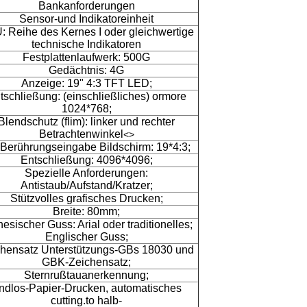
Bankanforderungen
Sensor-und Indikatoreinheit
 Reihe des Kernes I oder gleichwertige
technische Indikatoren
Festplattenlaufwerk: 500G
Gedächtnis: 4G
Anzeige: 19" 4:3 TFT LED;
tschließung: (einschließliches) ormore
1024*768;
Blendschutz (flim): linker und rechter
Betrachtenwinkel
<>
 Berührungseingabe Bildschirm: 19*4:3;
Entschließung: 4096*4096;
Spezielle Anforderungen:
Antistaub/Aufstand/Kratzer;
Stützvolles grafisches Drucken;
Breite: 80mm;
esischer Guss: Arial oder traditionelles;
Englischer Guss;
chensatz Unterstützungs-GBs 18030 und
GBK-Zeichensatz;
Sternrußtauanerkennung;
ndlos-Papier-Drucken, automatisches
cutting.to halb-