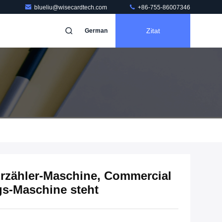
blueliu@wisecardtech.com
+86-755-86007346
Zitat
German
 Erzähler-Maschine, Commercial
s-Maschine steht