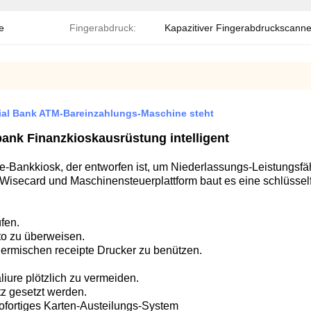
e
Fingerabdruck:
Kapazitiver Fingerabdruckscanne
cial Bank ATM-Bareinzahlungs-Maschine steht
ank Finanzkioskausrüstung intelligent
ce-Bankkiosk, der entworfen ist, um Niederlassungs-Leistungsf
Wisecard und Maschinensteuerplattform baut es eine schlüsselfe
fen.
to zu überweisen.
thermischen receipte Drucker zu benützen.
iure plötzlich zu vermeiden.
z gesetzt werden.
sofortiges Karten-Austeilungs-System