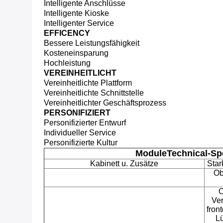
Intelligente Anschlüsse
Intelligente Kioske
Intelligenter Service
EFFICENCY
Bessere Leistungsfähigkeit
Kosteneinsparung
Hochleistung
VEREINHEITLICHT
Vereinheitlichte Plattform
Vereinheitlichte Schnittstelle
Vereinheitlichter Geschäftsprozess
PERSONIFIZIERT
Personifizierter Entwurf
Individueller Service
Personifizierte Kultur
ModuleTechnical-Spe
Kabinett u. Zusätze
Star
Ob
O
Ve
fron
L