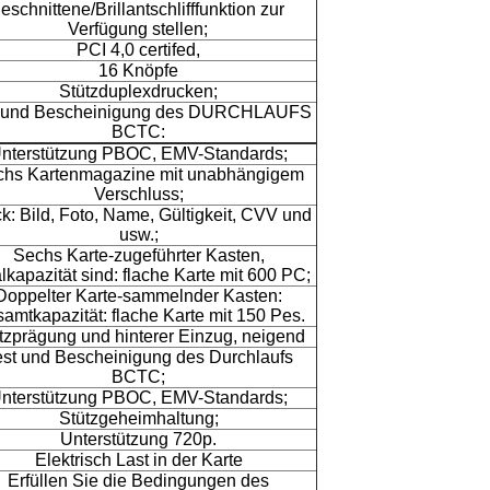
eschnittene/Brillantschlifffunktion zur
Verfügung stellen;
PCI 4,0 certifed,
16 Knöpfe
Stützduplexdrucken;
t und Bescheinigung des DURCHLAUFS
BCTC:
nterstützung PBOC, EMV-Standards;
hs Kartenmagazine mit unabhängigem
Verschluss;
k: Bild, Foto, Name, Gültigkeit, CVV und
usw.;
Sechs Karte-zugeführter Kasten,
lkapazität sind: flache Karte mit 600 PC;
Doppelter Karte-sammelnder Kasten:
amtkapazität: flache Karte mit 150 Pes.
tzprägung und hinterer Einzug, neigend
est und Bescheinigung des Durchlaufs
BCTC;
nterstützung PBOC, EMV-Standards;
Stützgeheimhaltung;
Unterstützung 720p.
Elektrisch Last in der Karte
Erfüllen Sie die Bedingungen des