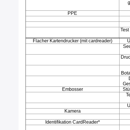
g
PPE
Tes
Flacher Kartendrucker (mit cardreader)
U
Sec
Druc
Bota
Ges
Embosser
Stü
T
U
Kamera
Identifikation CardReader*