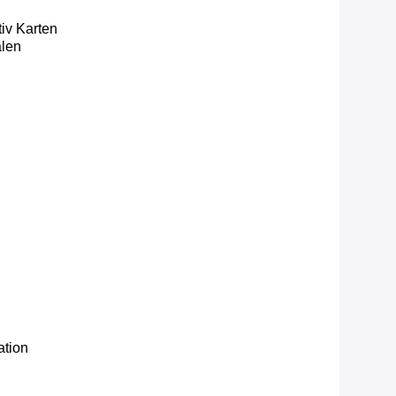
tiv Karten
alen
ation