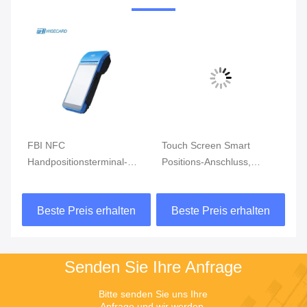
FBI NFC
Touch Screen Smart
Kl
Handpositionsterminal-
Positions-Anschluss,
Za
n
RAND GPRS 5800mAh
Android Position mit
Du
bewegliche Positions-
Fingerabdruck-Leser
n
Beste Preis erhalten
Beste Preis erhalten
Handsysteme
Senden Sie Ihre Anfrage
Bitte senden Sie uns Ihre 
Anfrage und wir werden 