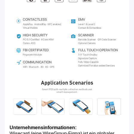
Unternehmensinformationen:
Wisecard (eine WiseGroup-Firma) ist ein globaler