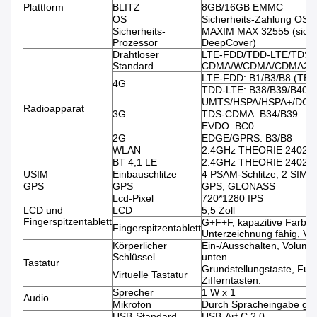
Plattform
BLITZ
8GB/16GB EMMC
OS
Sicherheits-Zahlung OS A
Sicherheits-
MAXIM MAX 32555 (sicher
Prozessor
DeepCover)
Drahtloser
LTE-FDD/TDD-LTE/TDS-
Standard
CDMA/WCDMA/CDMA200
LTE-FDD: B1/B3/B8 (TBD
4G
TDD-LTE: B38/B39/B40/
UMTS/HSPA/HSPA+/DC-H
Radioapparat
3G
TDS-CDMA: B34/B39
EVDO: BC0
2G
EDGE/GPRS: B3/B8
WLAN
2.4GHz THEORIE 2402
BT 4,1 LE
2.4GHz THEORIE 2402
USIM
Einbauschlitze
4 PSAM-Schlitze, 2 SIM-S
GPS
GPS
GPS, GLONASS
Lcd-Pixel
720*1280 IPS
LCD und
LCD
5,5 Zoll
Fingerspitzentablett
G+F+F, kapazitive Farbnot
Fingerspitzentablett
Unterzeichnung fähig, Vid
Körperlicher
Ein-/Ausschalten, Volum
Schlüssel
unten.
Tastatur
Grundstellungstaste, Funk
Virtuelle Tastatur
Zifferntasten.
Sprecher
1 W x 1
Audio
Mikrofon
Durch Spracheingabe ges
USB-Standard
USB-Art C 2,0