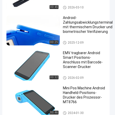
Android 12.0
Betriebssystem
Android Positions-Anschluss
00:45
2026-03-10
Android-
Zahlungsabwicklungsterminal
mit thermischem Drucker und
biometrischer Verifizierung
Android Positions-Anschluss
00:25
2025-12-09
EMV tragbarer Android
Smart Positions-
Anschluss mit Barcode-
Scanner-Drucker
Android Positions-Anschluss
00:32
2026-02-09
Mini Pos Machine Android
Handheld-Positions-
Drucker des Prozessor-
MT8766
Android Positions-Anschluss
00:46
2024-01-30