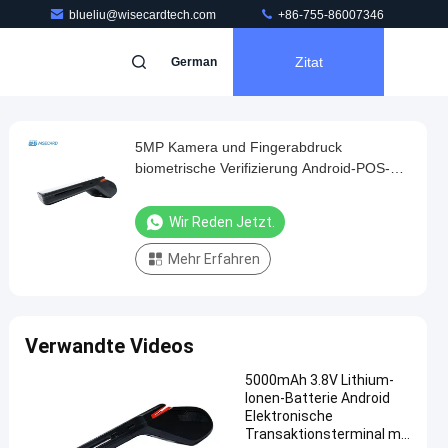
blueliu@wisecardtech.com
+86-755-86007346
Zitat
German
5MP Kamera und Fingerabdruck
biometrische Verifizierung Android-POS-
Terminal mit eingebauten 58*40mm-
Wärmedrucker
Wir Reden Jetzt.
Mehr Erfahren
Verwandte Videos
5000mAh 3.8V Lithium-
Ionen-Batterie Android
Elektronische
Transaktionsterminal mit