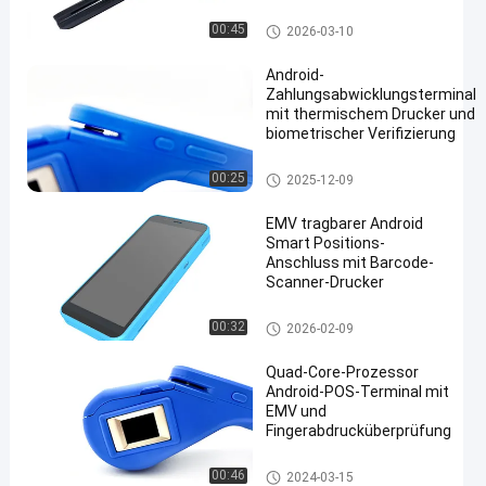
Android 12.0
Betriebssystem
Android Positions-Anschluss
00:45
2026-03-10
Android-
Zahlungsabwicklungsterminal
mit thermischem Drucker und
biometrischer Verifizierung
Android Positions-Anschluss
00:25
2025-12-09
EMV tragbarer Android
Smart Positions-
Anschluss mit Barcode-
Scanner-Drucker
Android Positions-Anschluss
00:32
2026-02-09
Quad-Core-Prozessor
Android-POS-Terminal mit
EMV und
Fingerabdrucküberprüfung
Android Positions-Anschluss
00:46
2024-03-15