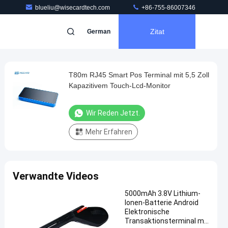
blueliu@wisecardtech.com
+86-755-86007346
Zitat
German
T80m RJ45 Smart Pos Terminal mit 5,5 Zoll
Kapazitivem Touch-Lcd-Monitor
Wir Reden Jetzt.
Mehr Erfahren
Verwandte Videos
5000mAh 3.8V Lithium-
Ionen-Batterie Android
Elektronische
Transaktionsterminal mit