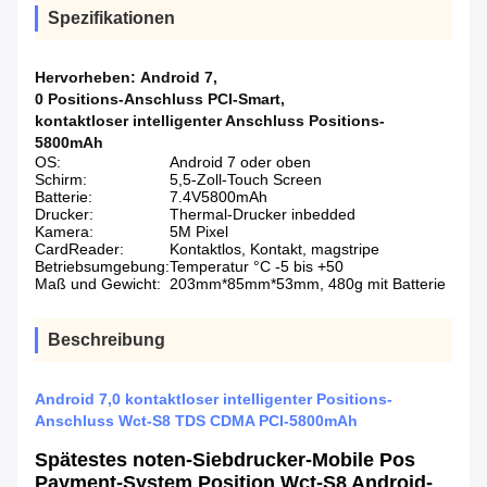
Spezifikationen
Hervorheben:
Android 7
,
0 Positions-Anschluss PCI-Smart
,
kontaktloser intelligenter Anschluss Positions-
5800mAh
OS:
Android 7 oder oben
Schirm:
5,5-Zoll-Touch Screen
Batterie:
7.4V5800mAh
Drucker:
Thermal-Drucker inbedded
Kamera:
5M Pixel
CardReader:
Kontaktlos, Kontakt, magstripe
Betriebsumgebung:
Temperatur °C -5 bis +50
Maß und Gewicht:
203mm*85mm*53mm, 480g mit Batterie
Beschreibung
Android 7,0 kontaktloser intelligenter Positions-
Anschluss Wct-S8 TDS CDMA PCI-5800mAh
Spätestes noten-Siebdrucker-Mobile Pos
Payment-System Position Wct-S8 Android-