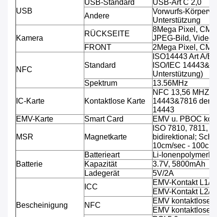
USB-Standard
USB-Art C 2,0
USB
Vorwurfs-Körperve
Andere
Unterstützung
8Mega Pixel, CMO
RÜCKSEITE
Kamera
JPEG-Bild, Video.
FRONT
2Mega Pixel, CMO
ISO14443 Art A/B 
Standard
ISO/IEC 14443&781
NFC
Unterstützung)
Spektrum
13.56MHz
NFC 13,56 MHZ, A
IC-Karte
Kontaktlose Karte
14443&7816 der Un
14443
EMV-Karte
Smart Card
EMV u. PBOC kon
ISO 7810, 7811, 7
MSR
Magnetkarte
bidirektional; Sch
10cm/sec - 100cm/
Batterieart
Li-Ionenpolymerbat
Batterie
Kapazität
3.7V, 5800mAh
Ladegerät
5V/2A
EMV-Kontakt L1/
ICC
EMV-Kontakt L2/
EMV kontaktloses
Bescheinigung
NFC
EMV kontaktloses