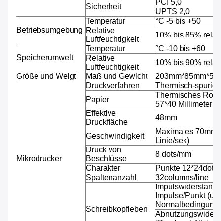
PCI 5,0
Sicherheit
UPTS 2,0
Temperatur
°C -5 bis +50
Betriebsumgebung
Relative
10% bis 85% relati
Luftfeuchtigkeit
Temperatur
°C -10 bis +60
Speicherumwelt
Relative
10% bis 90% relati
Luftfeuchtigkeit
Größe und Weigt
Maß und Gewicht
203mm*85mm*53mm,
Druckverfahren
Thermisch-spurig
Thermisches Rolle
Papier
57*40 Millimeter
Effektive
48mm
Druckfläche
Maximales 70mm/s
Geschwindigkeit
Linie/sek)
Druck von
8 dots/mm
Mikrodrucker
Beschlüsse
Charakter
Punkte 12*24dots 
Spaltenanzahl
32columns/line
Impulswiderstand: 
Impulse/Punkt (un
Normalbedingunge
Schreibkopfleben
Abnutzungswiderst