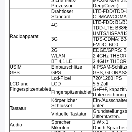
Sicherheits-
MAXIM MAX 32555 
Prozessor
DeepCover)
Drahtloser
LTE-FDD/TDD-LT
Standard
CDMA/WCDMA/C
LTE-FDD: B1/B3/B
4G
TDD-LTE: B38/B3
UMTS/HSPA/HSPA
Radioapparat
3G
TDS-CDMA: B34/
EVDO: BC0
2G
EDGE/GPRS: B3/
WLAN
2.4GHz THEORIE
BT 4,1 LE
2.4GHz THEORIE
USIM
Einbauschlitze
4 PSAM-Schlitze, 
GPS
GPS
GPS, GLONASS
Lcd-Pixel
720*1280 IPS
LCD und
LCD
5,5 Zoll
Fingerspitzentablett
G+F+F, kapazitive 
Fingerspitzentablett
Unterzeichnung fäh
Körperlicher
Ein-/Ausschalten,
Schlüssel
unten.
Tastatur
Grundstellungstast
Virtuelle Tastatur
Zifferntasten.
Sprecher
1 W x 1
Audio
Mikrofon
Durch Spracheinga