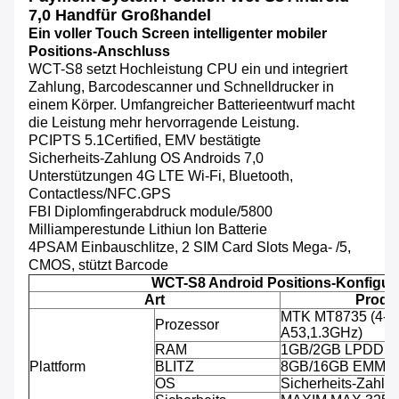
7,0 Handfür Großhandel
Ein voller Touch Screen intelligenter mobiler
Positions-Anschluss
WCT-S8 setzt Hochleistung CPU ein und integriert
Zahlung, Barcodescanner und Schnelldrucker in
einem Körper. Umfangreicher Batterieentwurf macht
die Leistung mehr hervorragende Leistung.
PCIPTS 5.1Certified, EMV bestätigte
Sicherheits-Zahlung OS Androids 7,0
Unterstützungen 4G LTE Wi-Fi, Bluetooth,
Contactless/NFC.GPS
FBI Diplomfingerabdruck module/5800
Milliamperestunde Lithiun lon Batterie
4PSAM Einbauschlitze, 2 SIM Card Slots Mega- /5,
CMOS, stützt Barcode
WCT-S8 Android Positions-Konfigur
Art
Produk
MTK MT8735 (4-C
Prozessor
A53,1.3GHz)
RAM
1GB/2GB LPDDR
Plattform
BLITZ
8GB/16GB EMMC
OS
Sicherheits-Zahlu