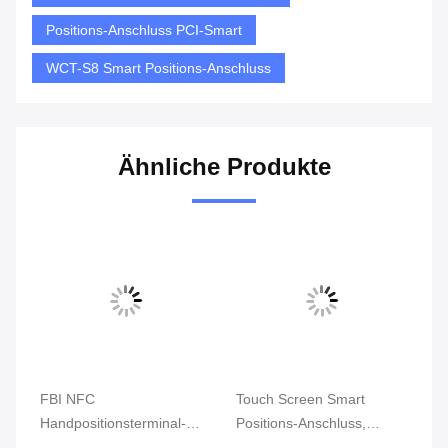
Positions-Anschluss PCI-Smart
WCT-S8 Smart Positions-Anschluss
Ähnliche Produkte
FBI NFC
Touch Screen Smart
Kl
Handpositionsterminal-
Positions-Anschluss,
Za
n
RAND GPRS 5800mAh
Android Position mit
Du