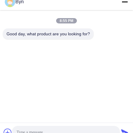
Senden
Byn
8:55 PM
Good day, what product are you looking for?
Wisecard Technology Co., Ltd.
blueliu@wisecardtech.com
+86-755-86007346
B1303, Chuangyi-Technologi
e-Gebäude, Gaoxin C. 1. All
ee, Nanshan, Shenzhen, Gu
angdong, 518057, China
China gut Qualität Lösungen für Smartcards Lieferant. Urheberrecht © 2026
Wisecard Technology Co., Ltd. . Alle Rechte vorbehalten.