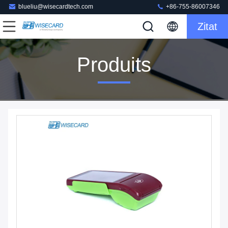
blueliu@wisecardtech.com
+86-755-86007346
Zitat
Produits