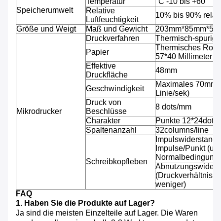
Temperatur
°C -10 bis +60
Speicherumwelt
Relative
10% bis 90% relati
Luftfeuchtigkeit
Größe und Weigt
Maß und Gewicht
203mm*85mm*53mm,
Druckverfahren
Thermisch-spurig
Thermisches Rolle
Papier
57*40 Millimeter
Effektive
48mm
Druckfläche
Maximales 70mm/s
Geschwindigkeit
Linie/sek)
Druck von
8 dots/mm
Mikrodrucker
Beschlüsse
Charakter
Punkte 12*24dots 
Spaltenanzahl
32columns/line
Impulswiderstand: 
Impulse/Punkt (un
Normalbedingunge
Schreibkopfleben
Abnutzungswiderst
(Druckverhältnis 
weniger)
FAQ
1. Haben Sie die Produkte auf Lager?
Ja sind die meisten Einzelteile auf Lager. Die Waren