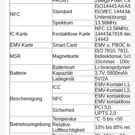
FRONT
2Mega Pixel, CMO
ISO14443 Art A/B 
Standard
ISO/IEC 14443&781
NFC
Unterstützung)
Spektrum
13.56MHz
NFC 13.56MHz, Ar
IC-Karte
Kontaktlose Karte
14443&7816 der Un
14443
EMV-Karte
Smart Card
EMV u. PBOC kon
ISO 7810, 7811, 7
MSR
Magnetkarte
bidirektional; Sch
10cm/sec - 100cm/
Batterieart
Li-Ionenpolymerbat
Batterie
Kapazität
3.7V, 5800mAh
Ladegerät
5V/2A
EMV-Kontakt L1/
ICC
EMV-Kontakt L2/
EMV kontaktloses
Bescheinigung
NFC
EMV kontaktloses
PCI 5,0
Sicherheit
UPTS 2,0
Temperatur
°C -5 bis +50
Betriebsumgebung
Relative
10% bis 85% relati
Luftfeuchtigkeit