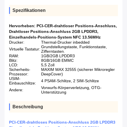
Spezifikationen
Hervorheben:
PCI-CER-drahtloser Positions-Anschluss
,
Drahtloser Positions-Anschluss 2GB LPDDR3
,
Einzelhandels-Positions-System NFC 13.56MHz
Drucker:
Thermal-Drucker inbedded
Grundstellungstaste, Funktionstaste,
Virtuelle Tastatur:
Zifferntasten.
RAM:
1GB/2GB LPDDR3
Blitz:
8GB/16GB EMMC
LCD:
5,5 Zoll
Sicherheits-
MAXIM MAX 32555 (sicherer Mikroregler
Prozessor:
DeepCover)
USIM-
4 PSAM-Schlitze, 2 SIM-Schlitze
Einbauschlitze:
Vorwurfs-Körperverletzung, OTG-
Andere:
Unterstützung
Beschreibung
PCI-CER-drahtloses Positions-Anschluss 2GB LPDDR3