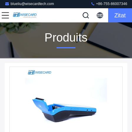
blueliu@wisecardtech.com
+86-755-86007346
Zitat
Produits