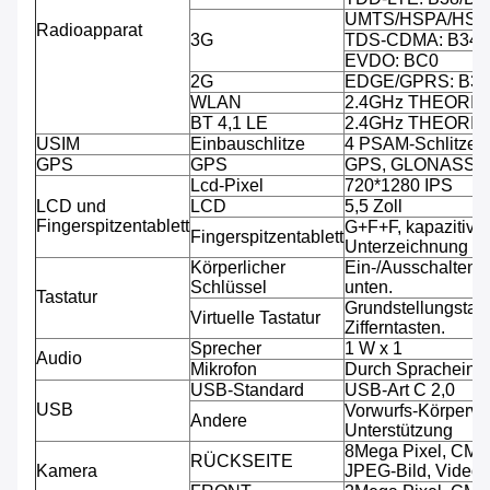
UMTS/HSPA/HSPA
Radioapparat
3G
TDS-CDMA: B34/
EVDO: BC0
2G
EDGE/GPRS: B3/
WLAN
2.4GHz THEORIE
BT 4,1 LE
2.4GHz THEORIE
USIM
Einbauschlitze
4 PSAM-Schlitze, 
GPS
GPS
GPS, GLONASS
Lcd-Pixel
720*1280 IPS
LCD und
LCD
5,5 Zoll
Fingerspitzentablett
G+F+F, kapazitive 
Fingerspitzentablett
Unterzeichnung fäh
Körperlicher
Ein-/Ausschalten,
Schlüssel
unten.
Tastatur
Grundstellungstast
Virtuelle Tastatur
Zifferntasten.
Sprecher
1 W x 1
Audio
Mikrofon
Durch Spracheinga
USB-Standard
USB-Art C 2,0
USB
Vorwurfs-Körperve
Andere
Unterstützung
8Mega Pixel, CMO
RÜCKSEITE
Kamera
JPEG-Bild, Video.