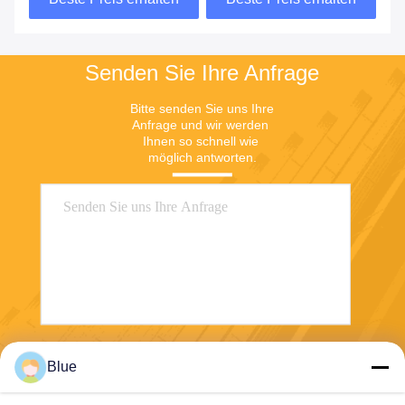
Senden Sie Ihre Anfrage
Bitte senden Sie uns Ihre 
Anfrage und wir werden 
Ihnen so schnell wie 
möglich antworten.
Senden
Blue