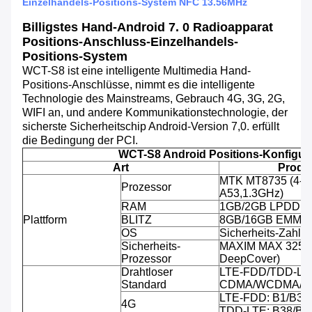
Einzelhandels-Positions-System NFC 13.56MHz
Billigstes Hand-Android 7. 0 Radioapparat
Positions-Anschluss-Einzelhandels-
Positions-System
WCT-S8 ist eine intelligente Multimedia Hand-
Positions-Anschlüsse, nimmt es die intelligente
Technologie des Mainstreams, Gebrauch 4G, 3G, 2G,
WIFI an, und andere Kommunikationstechnologie, der
sicherste Sicherheitschip Android-Version 7,0. erfüllt
die Bedingung der PCI.
WCT-S8 Android Positions-Konfigur
Art
Produk
MTK MT8735 (4-C
Prozessor
A53,1.3GHz)
RAM
1GB/2GB LPDDR
Plattform
BLITZ
8GB/16GB EMMC
OS
Sicherheits-Zahlu
Sicherheits-
MAXIM MAX 32555 
Prozessor
DeepCover)
Drahtloser
LTE-FDD/TDD-LT
Standard
CDMA/WCDMA/C
LTE-FDD: B1/B3/B
4G
TDD-LTE: B38/B3