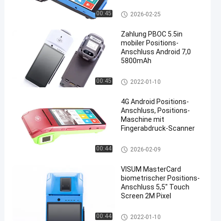
Biometrischer Positions-Ansc
00:45
2026-02-25
hluss
Zahlung PBOC 5.5in
mobiler Positions-
Anschluss Android 7,0
5800mAh
Biometrischer Positions-Ansc
00:45
2022-01-10
hluss
4G Android Positions-
Anschluss, Positions-
Maschine mit
Fingerabdruck-Scanner
Biometrischer Positions-Ansc
00:44
2026-02-09
hluss
VISUM MasterCard
biometrischer Positions-
Anschluss 5,5" Touch
Screen 2M Pixel
Biometrischer Positions-Ansc
00:44
2022-01-10