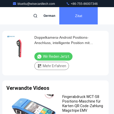
blueliu@wisecardtech.com
+86-755-86007346
Zitat
German
Doppelkamera-Android Positions-
Anschluss, intelligente Position mit
Fingerabdruck-Leser
Wir Reden Jetzt.
Mehr Erfahren
Verwandte Videos
Fingerabdruck WCT-S8
Positions-Maschine für
Karten-QR Code-Zahlung
Magstripe EMV