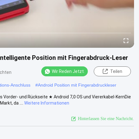
telligente Position mit Fingerabdruck-Leser
Wir Reden Jetzt.
Teilen
ichten
itions-Anschluss
#
Android Position mit Fingerabdruckleser
Vorder- und Rückseite ★ Android 7,0 OS und Viererkabel-KernDie
rkt, da ....
Weitere Informationen
Hinterlassen Sie eine Nachricht.