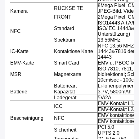
8Mega Pixel, CMO
RÜCKSEITE
Kamera
JPEG-Bild, Video.
FRONT
2Mega Pixel, CMO
ISO14443 Art A/B 
Standard
ISO/IEC 14443&781
NFC
Unterstützung)
Spektrum
13.56MHz
NFC 13,56 MHZ, A
IC-Karte
Kontaktlose Karte
14443&7816 der Un
14443
EMV-Karte
Smart Card
EMV u. PBOC kon
ISO 7810, 7811, 7
MSR
Magnetkarte
bidirektional; Sch
10cm/sec - 100cm/
Batterieart
Li-Ionenpolymerbat
Batterie
Kapazität
3.7V, 5800mAh
Ladegerät
5V/2A
EMV-Kontakt L1/
ICC
EMV-Kontakt L2/
EMV kontaktloses
Bescheinigung
NFC
EMV kontaktloses
PCI 5,0
Sicherheit
UPTS 2,0
Temperatur
°C -5 bis +50