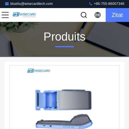
blueliu@wisecardtech.com
+86-755-86007346
Zitat
Produits