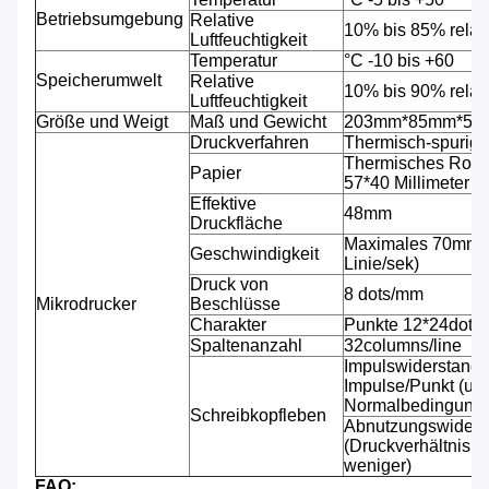
Betriebsumgebung
Relative
10% bis 85% relati
Luftfeuchtigkeit
Temperatur
°C -10 bis +60
Speicherumwelt
Relative
10% bis 90% relati
Luftfeuchtigkeit
Größe und Weigt
Maß und Gewicht
203mm*85mm*53mm,
Druckverfahren
Thermisch-spurig
Thermisches Rolle
Papier
57*40 Millimeter
Effektive
48mm
Druckfläche
Maximales 70mm/s
Geschwindigkeit
Linie/sek)
Druck von
8 dots/mm
Mikrodrucker
Beschlüsse
Charakter
Punkte 12*24dots 
Spaltenanzahl
32columns/line
Impulswiderstand: 
Impulse/Punkt (un
Normalbedingunge
Schreibkopfleben
Abnutzungswiderst
(Druckverhältnis 
weniger)
FAQ: