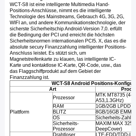
WCT-S8 ist eine intelligente Multimedia Hand-
Positions-Anschlüsse, nimmt es die intelligente
Technologie des Mainstreams, Gebrauch 4G, 3G, 2G,
WIFI an, und andere Kommunikationstechnologie, der
sicherste Sicherheitschip Android-Version 7,0. erfüllt
die Bedingung der PCI und erreicht die höchsten
Sicherheitsnormen internationalen PCI5. X, das es die
absolute secury Finanzzahlung intelligenter Positions-
Anschluss leistet. Es stützt sich, um
Magnetstreifenkarte zu klauen, las intelligente IC-
Karte und kontaktlose IC-Karte, QR-Code, usw., das
das Flaggschiffprodukt auf dem Gebiet der
Finanzzahlung ist.
WCT-S8 Android Positions-Konfigur
Art
Produk
MTK MT8735 (4-C
Prozessor
A53,1.3GHz)
RAM
1GB/2GB LPDDR
Plattform
BLITZ
8GB/16GB EMMC
OS
Sicherheits-Zahlu
Sicherheits-
MAXIM MAX 32555 
Prozessor
DeepCover)
Drahtloser
LTE-FDD/TDD-LT