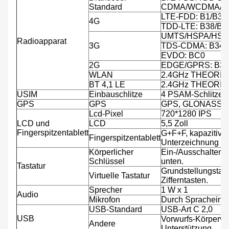
Standard
CDMA/WCDMA/C
LTE-FDD: B1/B3/B
4G
TDD-LTE: B38/B3
UMTS/HSPA/HSPA
Radioapparat
3G
TDS-CDMA: B34/
EVDO: BC0
2G
EDGE/GPRS: B3/
WLAN
2.4GHz THEORIE
BT 4,1 LE
2.4GHz THEORIE
USIM
Einbauschlitze
4 PSAM-Schlitze, 
GPS
GPS
GPS, GLONASS
Lcd-Pixel
720*1280 IPS
LCD und
LCD
5,5 Zoll
Fingerspitzentablett
G+F+F, kapazitive 
Fingerspitzentablett
Unterzeichnung fäh
Körperlicher
Ein-/Ausschalten,
Schlüssel
unten.
Tastatur
Grundstellungstast
Virtuelle Tastatur
Zifferntasten.
Sprecher
1 W x 1
Audio
Mikrofon
Durch Spracheinga
USB-Standard
USB-Art C 2,0
USB
Vorwurfs-Körperve
Andere
Unterstützung