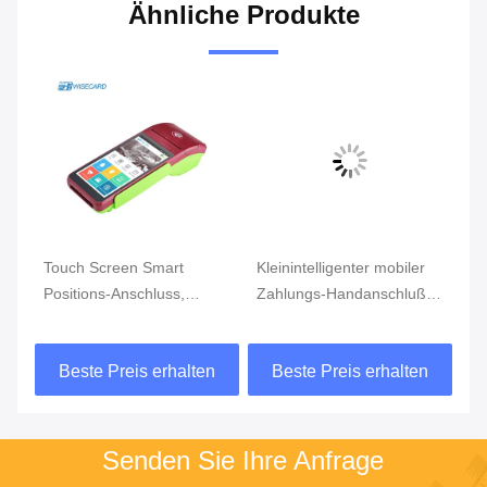
Ähnliche Produkte
Kleinintelligenter mobiler
Dual Camera Smart
Fi
Zahlungs-Handanschluß
Positions-Anschluss für
mo
Dual Camera
Kontakt-kontaktlose QR
Za
Code-Zahlung
n
Beste Preis erhalten
Beste Preis erhalten
Senden Sie Ihre Anfrage