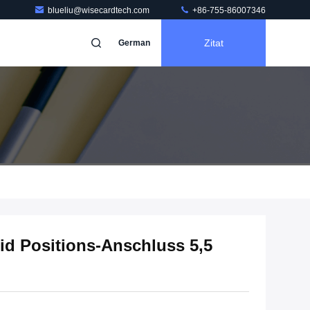
blueliu@wisecardtech.com
+86-755-86007346
Zitat
German
oid Positions-Anschluss 5,5