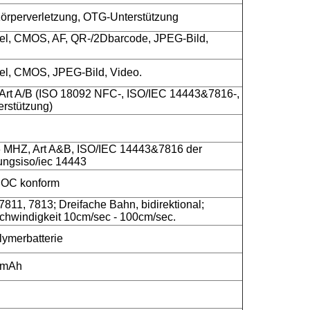
örperverletzung, OTG-Unterstützung
el, CMOS, AF, QR-/2Dbarcode, JPEG-Bild,
el, CMOS, JPEG-Bild, Video.
Art A/B (ISO 18092 NFC-, ISO/IEC 14443&7816-,
erstützung)
 MHZ, Art A&B, ISO/IEC 14443&7816 der
ungsiso/iec 14443
BOC konform
7811, 7813; Dreifache Bahn, bidirektional;
hwindigkeit 10cm/sec - 100cm/sec.
lymerbatterie
0mAh