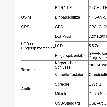
BT 4,1 LE
2.4GHz T
USIM
Einbauschlitze
4 PSAM-Sch
GPS
GPS
GPS, GL
Lcd-Pixel
720*1280 
LCD und
LCD
5,5 Zoll
Fingerspitzentablett
G+F+F, kap
Fingerspitzentablett
fähig, Vide
Körperlicher
Ein-/Aussc
Schlüssel
Tastatur
Virtuelle Tastatur
Grundstellu
Sprecher
1 W x 1
Audio
Mikrofon
Durch Spr
USB-Standard
USB-Art C