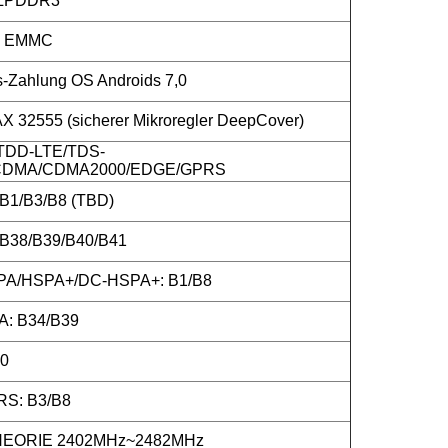
 LPDDR3
B EMMC
s-Zahlung OS Androids 7,0
 32555 (sicherer Mikroregler DeepCover)
TDD-LTE/TDS-
DMA/CDMA2000/EDGE/GPRS
B1/B3/B8 (TBD)
B38/B39/B40/B41
A/HSPA+/DC-HSPA+: B1/B8
: B34/B39
0
S: B3/B8
HEORIE 2402MHz~2482MHz