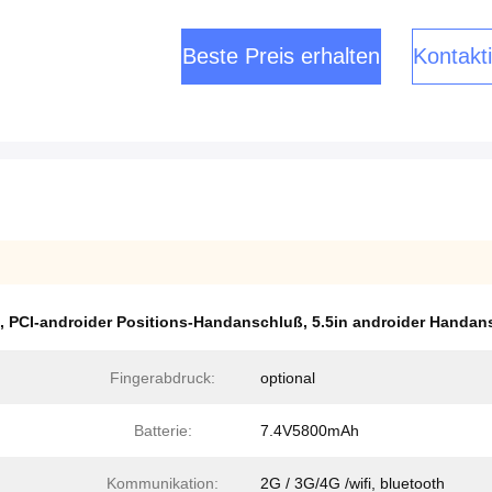
Beste Preis erhalten
Kontakti
,
PCI-androider Positions-Handanschluß
,
5.5in androider Handan
Fingerabdruck:
optional
Batterie:
7.4V5800mAh
Kommunikation:
2G / 3G/4G /wifi, bluetooth