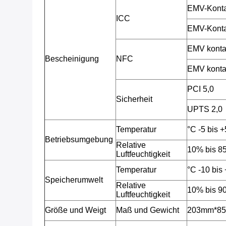
EMV-Konta
ICC
EMV-Konta
EMV konta
Bescheinigung
NFC
EMV konta
PCI 5,0
Sicherheit
UPTS 2,0
Temperatur
°C -5 bis 
Betriebsumgebung
Relative
10% bis 85
Luftfeuchtigkeit
Temperatur
°C -10 bis
Speicherumwelt
Relative
10% bis 90
Luftfeuchtigkeit
Größe und Weigt
Maß und Gewicht
203mm*85m