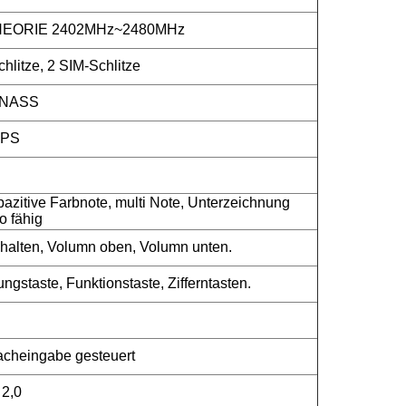
HEORIE 2402MHz~2480MHz
litze, 2 SIM-Schlitze
ONASS
IPS
azitive Farbnote, multi Note, Unterzeichnung
o fähig
halten, Volumn oben, Volumn unten.
ngstaste, Funktionstaste, Zifferntasten.
acheingabe gesteuert
 2,0