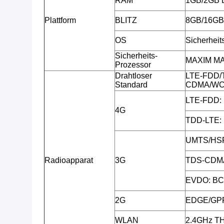
RAM
1GB/2GB
Plattform
BLITZ
8GB/16G
OS
Sicherheit
Sicherheits-
MAXIM MAX
Prozessor
Drahtloser
LTE-FDD/
Standard
CDMA/WC
LTE-FDD: 
4G
TDD-LTE: 
UMTS/HSP
Radioapparat
3G
TDS-CDMA
EVDO: BC
2G
EDGE/GPR
WLAN
2.4GHz T