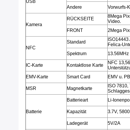
USB
Andere
Vorwurfs-K
8Mega Pix
RÜCKSEITE
Video.
Kamera
FRONT
2Mega Pix
ISO14443 
Standard
Felica-Unt
NFC
Spektrum
13.56MHz
NFC 13,56
IC-Karte
Kontaktlose Karte
Unterstütz
EMV-Karte
Smart Card
EMV u. P
ISO 7810, 
MSR
Magnetkarte
Schlaggesc
Batterieart
Li-Ionenpo
Batterie
Kapazität
3.7V, 580
Ladegerät
5V/2A